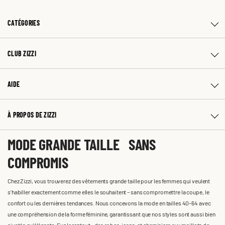
CATÉGORIES
CLUB ZIZZI
AIDE
À PROPOS DE ZIZZI
MODE GRANDE TAILLE SANS
COMPROMIS
Chez Zizzi, vous trouverez des vêtements grande taille pour les femmes qui veulent
s'habiller exactement comme elles le souhaitent – sans compromettre la coupe, le
confort ou les dernières tendances. Nous concevons la mode en tailles 40-64 avec
une compréhension de la forme féminine, garantissant que nos styles sont aussi bien
ajustés qu'élégants. Explorez tout : des robes, jeans, et chemisiers aux maillots de