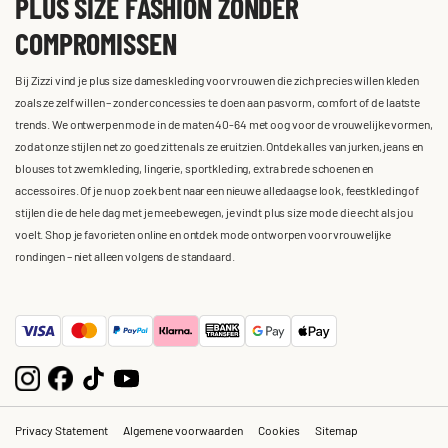
PLUS SIZE FASHION ZONDER
COMPROMISSEN
Bij Zizzi vind je plus size dameskleding voor vrouwen die zich precies willen kleden
zoals ze zelf willen – zonder concessies te doen aan pasvorm, comfort of de laatste
trends. We ontwerpen mode in de maten 40-64 met oog voor de vrouwelijke vormen,
zodat onze stijlen net zo goed zitten als ze eruitzien. Ontdek alles van jurken, jeans en
blouses tot zwemkleding, lingerie, sportkleding, extra brede schoenen en
accessoires. Of je nu op zoek bent naar een nieuwe alledaagse look, feestkleding of
stijlen die de hele dag met je meebewegen, je vindt plus size mode die echt als jou
voelt. Shop je favorieten online en ontdek mode ontworpen voor vrouwelijke
rondingen – niet alleen volgens de standaard.
Privacy Statement
Algemene voorwaarden
Cookies
Sitemap