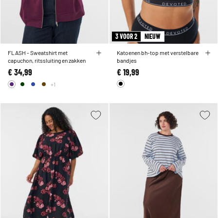
3 VOOR 2
NIEUW
FLASH - Sweatshirt met
Katoenen bh-top met verstelbare
capuchon, ritssluiting en zakken
bandjes
€ 34,99
€ 19,99
+1