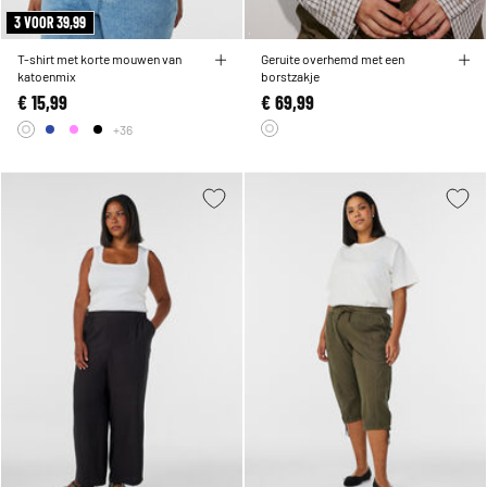
3 VOOR 39,99
T-shirt met korte mouwen van
Geruite overhemd met een
katoenmix
borstzakje
€ 15,99
€ 69,99
+36