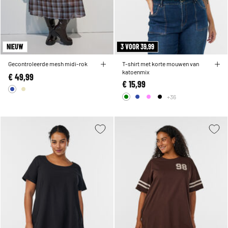
NIEUW
3 VOOR 39,99
Gecontroleerde mesh midi-rok
T-shirt met korte mouwen van
katoenmix
€ 49,99
€ 15,99
+36