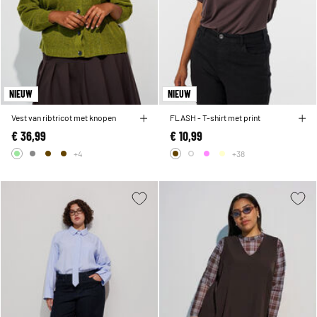
NIEUW
NIEUW
Vest van ribtricot met knopen
FLASH - T-shirt met print
€ 36,99
€ 10,99
+4
+38