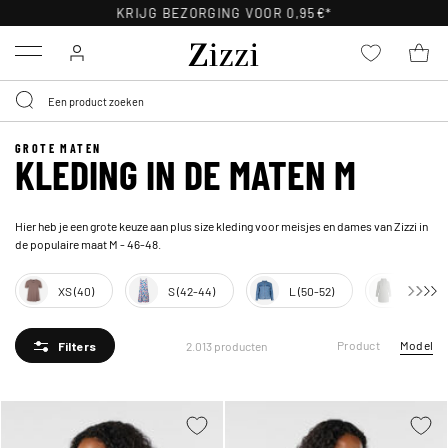
30 DAGEN GRATIS RETOURNEREN VOOR LEDEN
Menu
GROTE MATEN
KLEDING IN DE MATEN M
Hier heb je een grote keuze aan plus size kleding voor meisjes en dames van Zizzi in
de populaire maat M - 46-48.
XS (40)
S (42-44)
L (50-52)
XL (54-
Product
Model
2.013 producten
Filters