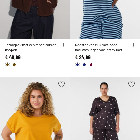
Teddyjack met een ronde hals en
Nachtbovenstuk met lange
knopen
mouwen in geribde jersey met
strepen
€ 49,99
€ 24,99