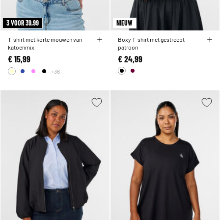
3 VOOR 39,99
NIEUW
T-shirt met korte mouwen van
Boxy T-shirt met gestreept
katoenmix
patroon
€ 15,99
€ 24,99
+36