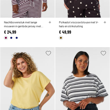
Nachtbovenstuk met lange
Polkadot viscose blouse met V-
mouwen in geribde jersey met
hals en striksluiting
strepen
€ 24,99
€ 49,99