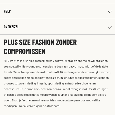
HELP
OVER ZIZZI
PLUS SIZE FASHION ZONDER
COMPROMISSEN
Bij Zizzi vind je plus size dameskleding voor vrouwen die zich precies willen kleden
zoals ze zelf willen – zonder concessies te doen aan pasvorm, comfort of de laatste
trends. We ontwerpen mode in de maten 40-64 met oog voor de vrouwelijke vormen,
zodat onze stijlen net zo goed zitten als ze eruitzien. Ontdek alles van jurken, jeans en
blouses tot zwemkleding, lingerie, sportkleding, extra brede schoenen en
accessoires. Of je nu op zoek bent naar een nieuwe alledaagse look, feestkleding of
stijlen die de hele dag met je meebewegen, je vindt plus size mode die echt als jou
voelt. Shop je favorieten online en ontdek mode ontworpen voor vrouwelijke
rondingen – niet alleen volgens de standaard.