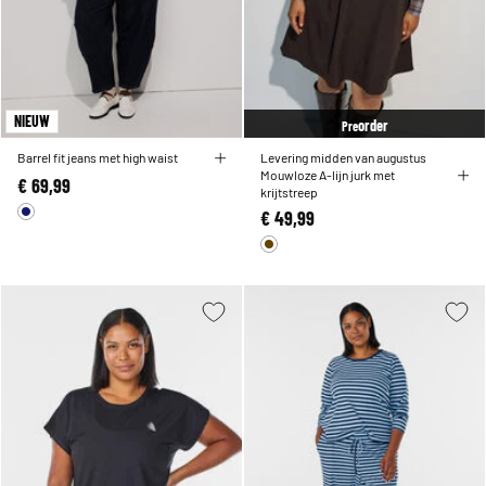
NIEUW
order
Pre
Barrel fit jeans met high waist
Levering midden van augustus
Mouwloze A-lijn jurk met
€ 69,99
krijtstreep
€ 49,99