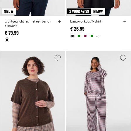
NIEUW
2 VOOR 49.99
NIEUW
Lichtgewicht jas met een ballon
Lang workout T-shirt
silhouet
€ 26,99
€ 79,99
+3