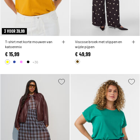
3 VOOR 39,99
T-shirt met korte mouwen van
Viscose broek met stippen en
katoenmix
wijde pijpen
€ 15,99
€ 49,99
+36