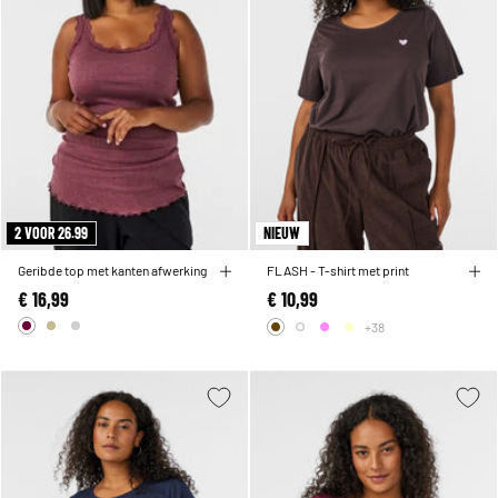
2 VOOR 26.99
NIEUW
Geribde top met kanten afwerking
FLASH - T-shirt met print
€ 16,99
€ 10,99
+38