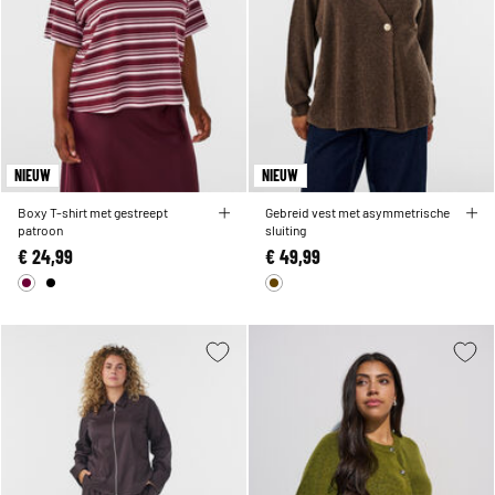
NIEUW
NIEUW
Boxy T-shirt met gestreept
Gebreid vest met asymmetrische
patroon
sluiting
€ 24,99
€ 49,99