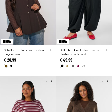
NIEUW
NIEUW
Getailleerde blouse van mesh met
Ballonbroek met zakken en een
lange mouwen
elastische tailleband
€ 26,99
€ 49,99
+3