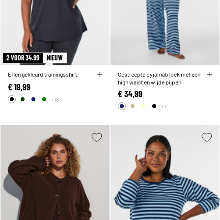
2 VOOR 34.99
NIEUW
Effen gekleurd trainingsshirt
Gestreepte pyjamabroek met een
high waist en wijde pijpen
€ 19,99
€ 34,99
+18
+1