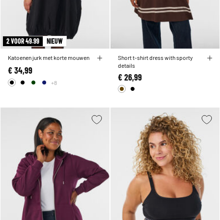
2 VOOR 49.99
NIEUW
Katoenen jurk met korte mouwen
Short t-shirt dress with sporty
details
€ 34,99
€ 26,99
+8