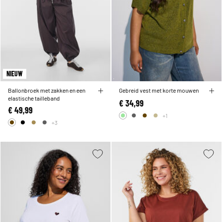
NIEUW
Ballonbroek met zakken en een
Gebreid vest met korte mouwen
elastische tailleband
€ 34,99
€ 49,99
+1
+3