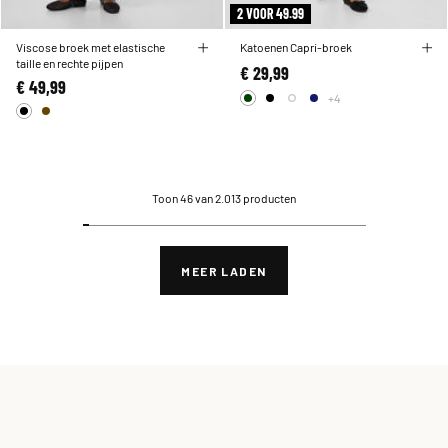
2 VOOR 49.99
Viscose broek met elastische
Katoenen Capri-broek
taille en rechte pijpen
€ 29,99
€ 49,99
+4
Toon 46 van 2.013 producten
MEER LADEN