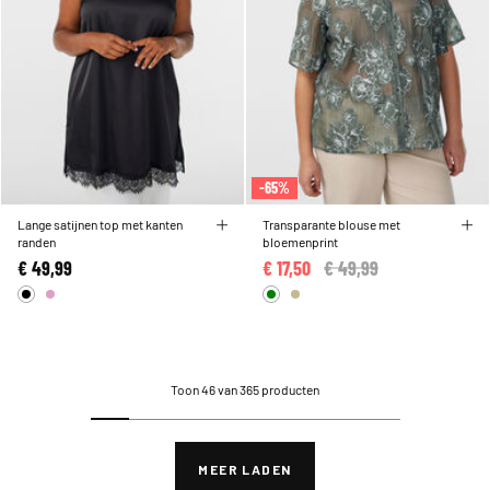
-65%
Lange satijnen top met kanten
Transparante blouse met
randen
bloemenprint
€ 49,99
€ 17,50
Price reduced from
€ 49,99
to
Toon 46 van 365 producten
MEER LADEN