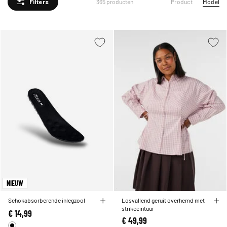
Product
Model
365 producten
Filters
NIEUW
Schokabsorberende inlegzool
Losvallend geruit overhemd met
strikceintuur
€ 14,99
€ 49,99