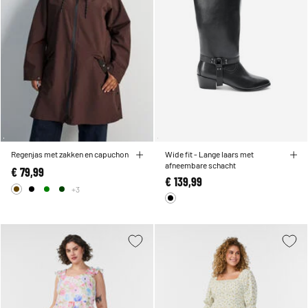
Regenjas met zakken en capuchon
Wide fit - Lange laars met
afneembare schacht
€ 79,99
€ 139,99
+3