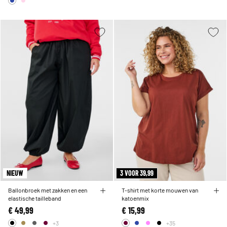
NIEUW
3 VOOR 39,99
Ballonbroek met zakken en een
T-shirt met korte mouwen van
elastische tailleband
katoenmix
€ 49,99
€ 15,99
+3
+35