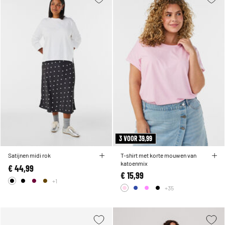
3 VOOR 39,99
Satijnen midi rok
T-shirt met korte mouwen van
katoenmix
€ 44,99
€ 15,99
+1
+35