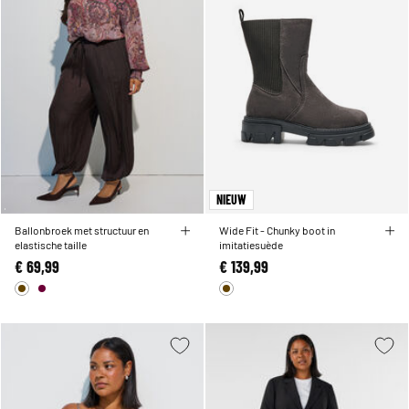
NIEUW
Ballonbroek met structuur en
Wide Fit - Chunky boot in
elastische taille
imitatiesuède
€ 69,99
€ 139,99