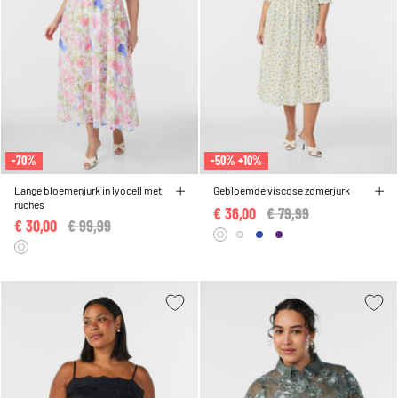
-70%
-50% +10%
Lange bloemenjurk in lyocell met
Gebloemde viscose zomerjurk
ruches
€ 36,00
Price reduced from
€ 79,99
to
€ 30,00
Price reduced from
€ 99,99
to