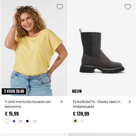
3 VOOR 39,99
NIEUW
T-shirt met korte mouwen van
Extra Wide Fit - Chunky laars in
katoenmix
imitatiesuède
€ 15,99
€ 139,99
+35