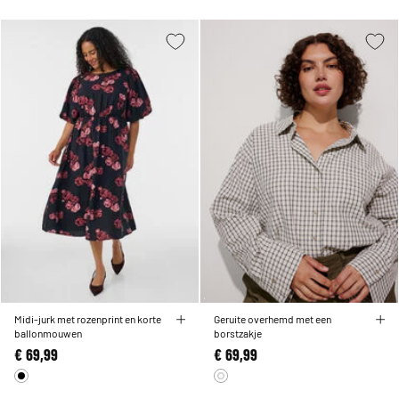
Midi-jurk met rozenprint en korte
Geruite overhemd met een
ballonmouwen
borstzakje
€ 69,99
€ 69,99