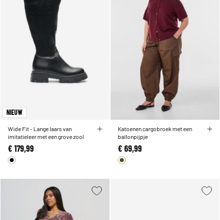
NIEUW
Wide Fit - Lange laars van
Katoenen cargobroek met een
imitatieleer met een grove zool
ballonpijpje
€ 179,99
€ 69,99