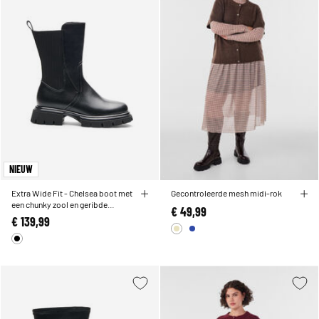
NIEUW
Extra Wide Fit - Chelsea boot met
Gecontroleerde mesh midi-rok
een chunky zool en geribde
€ 49,99
panelen
€ 139,99