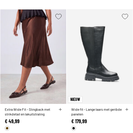
NIEUW
Extra Wide Fit - Slingback met
Wide fit - Lange laars met geribde
strikdetail en lakuitstraling
panelen
€ 49,99
€ 179,99