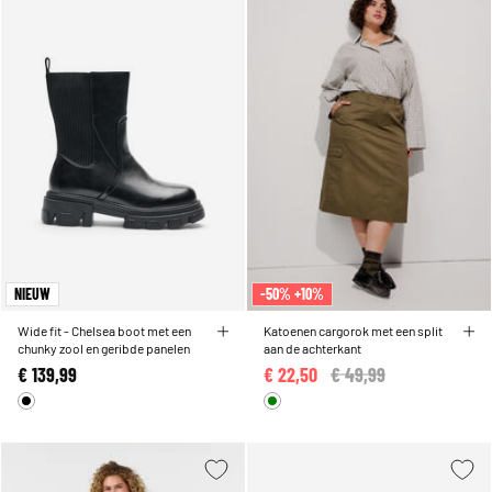
NIEUW
-50% +10%
Wide fit - Chelsea boot met een
Katoenen cargorok met een split
chunky zool en geribde panelen
aan de achterkant
€ 139,99
€ 22,50
Price reduced from
€ 49,99
to