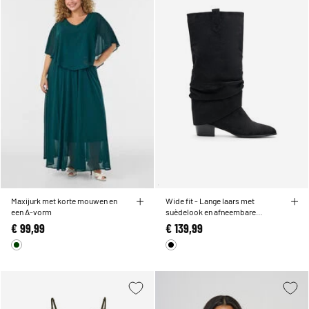
Maxijurk met korte mouwen en
Wide fit - Lange laars met
een A-vorm
suèdelook en afneembare
schacht
€ 99,99
€ 139,99