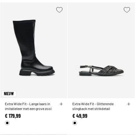
NIEUW
Extra Wide Fit - Lange laars in
Extra Wide Fit - Glitterende
imitatieleer met een grove zool
slingback met strikdetail
€ 179,99
€ 49,99