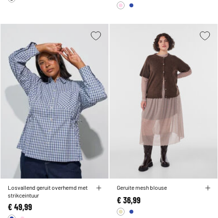
Losvallend geruit overhemd met
Geruite mesh blouse
strikceintuur
€ 36,99
€ 49,99