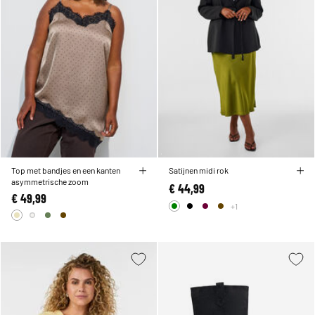
Top met bandjes en een kanten
Satijnen midi rok
asymmetrische zoom
€ 44,99
€ 49,99
+1