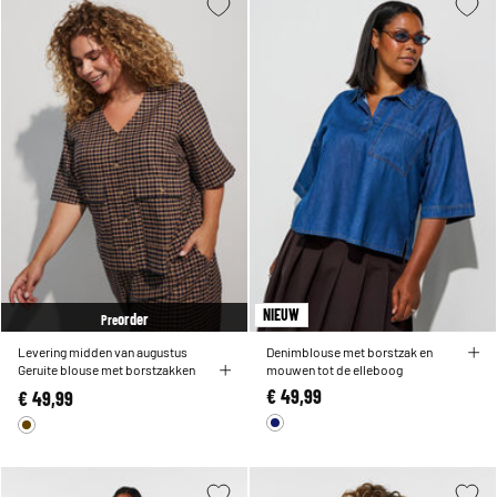
NIEUW
order
Pre
Levering midden van augustus
Denimblouse met borstzak en
Geruite blouse met borstzakken
mouwen tot de elleboog
€ 49,99
€ 49,99