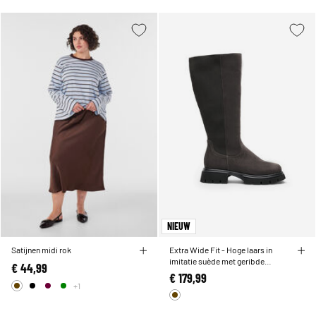
NIEUW
Satijnen midi rok
Extra Wide Fit - Hoge laars in
imitatie suède met geribde
€ 44,99
panelen
€ 179,99
+1