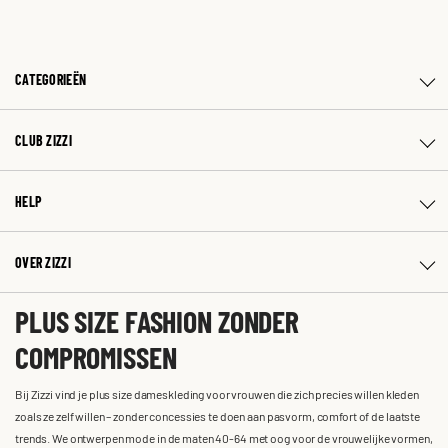
CATEGORIEËN
CLUB ZIZZI
HELP
OVER ZIZZI
PLUS SIZE FASHION ZONDER
COMPROMISSEN
Bij Zizzi vind je plus size dameskleding voor vrouwen die zich precies willen kleden
zoals ze zelf willen – zonder concessies te doen aan pasvorm, comfort of de laatste
trends. We ontwerpen mode in de maten 40-64 met oog voor de vrouwelijke vormen,