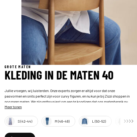
GROTE MATEN
KLEDING IN DE MATEN 40
Jullie vroegen, wij luisterden. Onze experts zorgen er altijd voor dat onze
pasvormen en snits perfect zijn voor curvy figuren, en nu kun je bij Zizzi shoppen in
nog meer maten. We zijn enthousiast om aan te kondigen dat ons matenbereik nu
Meer tonen
begint vanaf maat 40.
S (42-44)
M (46-48)
L (50-52)
XL (5