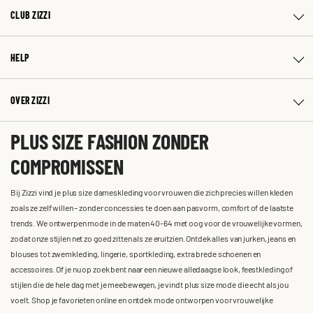
CLUB ZIZZI
HELP
OVER ZIZZI
PLUS SIZE FASHION ZONDER
COMPROMISSEN
Bij Zizzi vind je plus size dameskleding voor vrouwen die zich precies willen kleden
zoals ze zelf willen – zonder concessies te doen aan pasvorm, comfort of de laatste
trends. We ontwerpen mode in de maten 40-64 met oog voor de vrouwelijke vormen,
zodat onze stijlen net zo goed zitten als ze eruitzien. Ontdek alles van jurken, jeans en
blouses tot zwemkleding, lingerie, sportkleding, extra brede schoenen en
accessoires. Of je nu op zoek bent naar een nieuwe alledaagse look, feestkleding of
stijlen die de hele dag met je meebewegen, je vindt plus size mode die echt als jou
voelt. Shop je favorieten online en ontdek mode ontworpen voor vrouwelijke