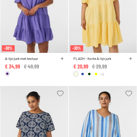
-30%
-30%
A-lijn jurk met textuur
FLASH - Korte A-lijn jurk
€ 34,99
Price reduced from
€ 49,99
to
€ 20,99
Price reduced from
€ 29,99
to
+2