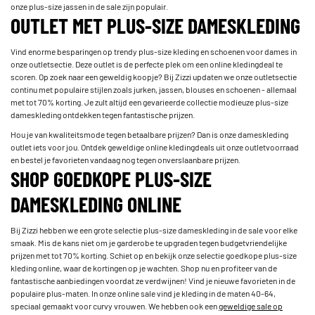
onze plus-size jassen in de sale zijn populair.
OUTLET MET PLUS-SIZE DAMESKLEDING
Vind enorme besparingen op trendy plus-size kleding en schoenen voor dames in
onze outletsectie. Deze outlet is de perfecte plek om een online kledingdeal te
scoren. Op zoek naar een geweldig koopje? Bij Zizzi updaten we onze outletsectie
continu met populaire stijlen zoals jurken, jassen, blouses en schoenen - allemaal
met tot 70% korting. Je zult altijd een gevarieerde collectie modieuze plus-size
dameskleding ontdekken tegen fantastische prijzen.
Hou je van kwaliteitsmode tegen betaalbare prijzen? Dan is onze dameskleding
outlet iets voor jou. Ontdek geweldige online kledingdeals uit onze outletvoorraad
en bestel je favorieten vandaag nog tegen onverslaanbare prijzen.
SHOP GOEDKOPE PLUS-SIZE
DAMESKLEDING ONLINE
Bij Zizzi hebben we een grote selectie plus-size dameskleding in de sale voor elke
smaak. Mis de kans niet om je garderobe te upgraden tegen budgetvriendelijke
prijzen met tot 70% korting. Schiet op en bekijk onze selectie goedkope plus-size
kleding online, waar de kortingen op je wachten. Shop nu en profiteer van de
fantastische aanbiedingen voordat ze verdwijnen! Vind je nieuwe favorieten in de
populaire plus-maten. In onze online sale vind je kleding in de maten 40-64,
speciaal gemaakt voor curvy vrouwen. We hebben ook een
geweldige sale op