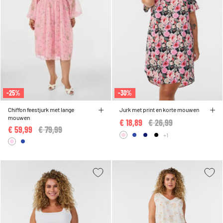
-25%
-30%
Chiffon feestjurk met lange
Jurk met print en korte mouwen
mouwen
€ 18,89
Price reduced from
€ 26,99
to
€ 59,99
Price reduced from
€ 79,99
to
+1