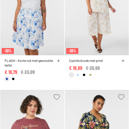
-30%
-30%
FLASH - Korte rok met gesmokte
Culotte broek met print
taille
€ 18,89
Price reduced from
€ 26,99
to
€ 16,79
Price reduced from
€ 23,99
to