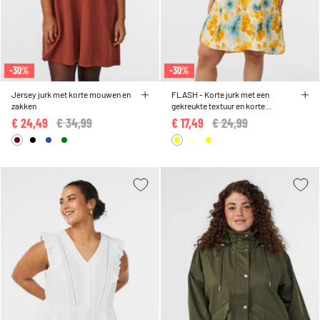
-30%
-30%
Jersey jurk met korte mouwen en
FLASH - Korte jurk met een
zakken
gekreukte textuur en korte
mouwen
€ 24,49
Price reduced from
€ 34,99
to
€ 17,49
Price reduced from
€ 24,99
to