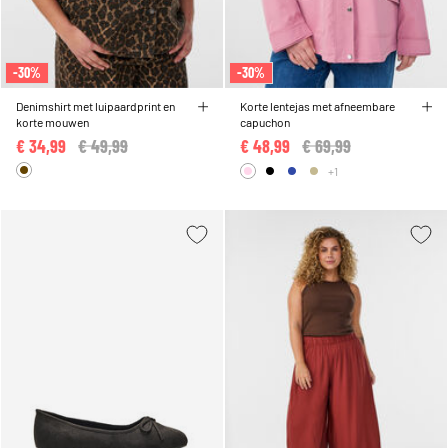
-30%
-30%
Denimshirt met luipaardprint en
Korte lentejas met afneembare
korte mouwen
capuchon
€ 34,99
Price reduced from
€ 49,99
to
€ 48,99
Price reduced from
€ 69,99
to
+1