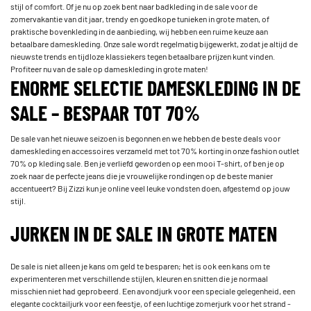
stijl of comfort. Of je nu op zoek bent naar badkleding in de sale voor de
zomervakantie van dit jaar, trendy en goedkope tunieken in grote maten, of
praktische bovenkleding in de aanbieding, wij hebben een ruime keuze aan
betaalbare dameskleding. Onze sale wordt regelmatig bijgewerkt, zodat je altijd de
nieuwste trends en tijdloze klassiekers tegen betaalbare prijzen kunt vinden.
Profiteer nu van de sale op dameskleding in grote maten!
ENORME SELECTIE DAMESKLEDING IN DE
SALE – BESPAAR TOT 70%
De sale van het nieuwe seizoen is begonnen en we hebben de beste deals voor
dameskleding en accessoires verzameld met tot 70% korting in onze fashion outlet
70% op kleding sale. Ben je verliefd geworden op een mooi T-shirt, of ben je op
zoek naar de perfecte jeans die je vrouwelijke rondingen op de beste manier
accentueert? Bij Zizzi kun je online veel leuke vondsten doen, afgestemd op jouw
stijl.
JURKEN IN DE SALE IN GROTE MATEN
De sale is niet alleen je kans om geld te besparen; het is ook een kans om te
experimenteren met verschillende stijlen, kleuren en snitten die je normaal
misschien niet had geprobeerd. Een avondjurk voor een speciale gelegenheid, een
elegante cocktailjurk voor een feestje, of een luchtige zomerjurk voor het strand -