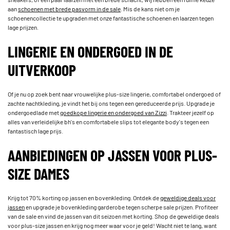
aan
schoenen met brede pasvorm in de sale
. Mis de kans niet om je
schoenencollectie te upgraden met onze fantastische schoenen en laarzen tegen
lage prijzen.
LINGERIE EN ONDERGOED IN DE
UITVERKOOP
Of je nu op zoek bent naar vrouwelijke plus-size lingerie, comfortabel ondergoed of
zachte nachtkleding, je vindt het bij ons tegen een gereduceerde prijs. Upgrade je
ondergoedlade met
goedkope lingerie en ondergoed van Zizzi
. Trakteer jezelf op
alles van verleidelijke bh's en comfortabele slips tot elegante body's tegen een
fantastisch lage prijs.
AANBIEDINGEN OP JASSEN VOOR PLUS-
SIZE DAMES
Krijg tot 70% korting op jassen en bovenkleding. Ontdek de
geweldige deals voor
jassen
en upgrade je bovenkleding garderobe tegen scherpe sale prijzen. Profiteer
van de sale en vind de jassen van dit seizoen met korting. Shop de geweldige deals
voor plus-size jassen en krijg nog meer waar voor je geld! Wacht niet te lang, want