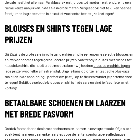
de sale heeft het allemaal. Van klassiek en tijdloos tot modern en trendy, er is een
ruime keuze aan
jurken in de sale in grote maten
. Vergeet ook niet te kijken naar de
feestjurken in grote maten in de outlet voor extra feestelijke kortingen!
BLOUSES EN SHIRTS TEGEN LAGE
PRIJZEN
Bij Zizzi is de grote sale in volle gang en hier vind je een enorme selectie blouses en
shirts voor dames tegen gereduceerde prijzen. Van trendy blouses met ruches tot
klassieke shirts die nooit uit de mode raken - wij hebben
blouses en shirts tegen
lage prijzen
voor elke smaak en stijl. Grijp je kans op onze fantastische plus-size
tunieken in de aanbieding - perfect om je stijl op te fleuren zonder je portemonnee
te legen! Bekijk de selectie blouses en shirts in de sale en vind je favorieten met
korting!
BETAALBARE SCHOENEN EN LAARZEN
MET BREDE PASVORM
Ontdek fantastische deals voor schoenen en laarzen in onze grote sale. Of je nu op
zoek bent naar een paar enkellaarsjes voor de lente, comfortabele alledaagse
sneakers, of een paar laarzen met een brede schacht, wij hebben een ruime keuze