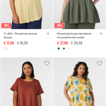
-30%
-30%
FLASH - Mouwloze viscose
Mouwloze blouse van katoen
blouse
mousseline met ruches
€ 11,89
Price reduced from
€ 16,99
to
€ 27,99
Price reduced from
€ 39,99
to