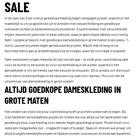
SALE
In de sale van Zizzi vind je goedkope kleding tegen verlaagde prijzen, waardoor het
makkelijk is om je garderobe uit te breiden met nieuwe kleding en goedkope
schoenen zonder je bankrekening te plunderen. Experimenteer met verschillende
stijlen, kleuren en patronen in deze selectie, waar je geen diepe zakken voor nodig
hebt. Update je basics met goedkope dameskleding in grote maten zoals jeans, T-
shirts, jassen en jurken tegen gereduceerde prijzen. Wacht niet te lang om je
favoriete items aan je winkelmandje toe te voegen, want de voorraad is beperkt.
Sale-seizoenen volgen meestal de tijd van het jaar - je vindt plus-size kleding sale
voor de zomer in de zomer en voor winterkleding in de winter, waardoor het
gemakkelijk is om de trends van het seizoen te shoppen. Dit is je kans om die must-
have items te bemachtigen in de seizoens top sale voor dames. Mis ook niet de
uitverkoop van dameskleding in grote maten!
ALTIJD GOEDKOPE DAMESKLEDING IN
GROTE MATEN
Het vinden van stijlvolle plus-size kleding hoeft je portemonnee niet te legen. Bij
Zizzi hanteren we betaalbare prijzen en richten we ons altijd op het aanbieden van
goedkope plus-size kleding voor dames tegen geweldige prijzen. Mode moet voor
iedereen toegankelijk zijn - ongeacht maat of budget. Daarom streven we ernaar om
altijd budgetvriendelijke prijzen te hebben zonder concessies te doen aan kwaliteit,