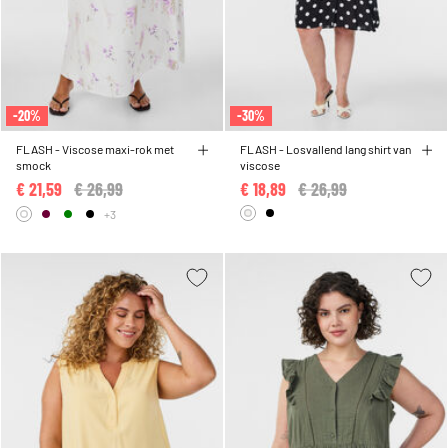
-20%
-30%
FLASH - Viscose maxi-rok met
FLASH - Losvallend lang shirt van
smock
viscose
€ 21,59
Price reduced from
€ 26,99
to
€ 18,89
Price reduced from
€ 26,99
to
+3