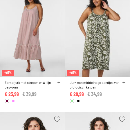
-40%
-40%
Zomerjurk met strepen en A-lijn
Jurk met middelhoge bandjes van
pasvorm
biologisch katoen
€ 23,99
Price reduced from
€ 39,99
to
€ 20,99
Price reduced from
€ 34,99
to