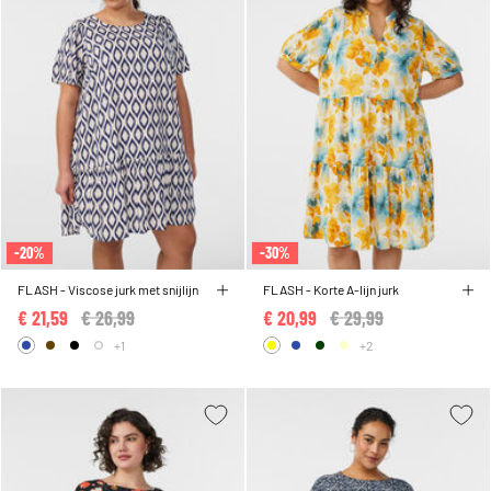
-20%
-30%
FLASH - Viscose jurk met snijlijn
FLASH - Korte A-lijn jurk
€ 21,59
Price reduced from
€ 26,99
to
€ 20,99
Price reduced from
€ 29,99
to
+1
+2