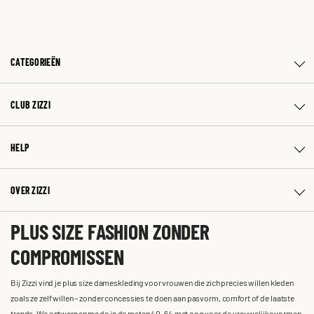
CATEGORIEËN
CLUB ZIZZI
HELP
OVER ZIZZI
PLUS SIZE FASHION ZONDER
COMPROMISSEN
Bij Zizzi vind je plus size dameskleding voor vrouwen die zich precies willen kleden
zoals ze zelf willen – zonder concessies te doen aan pasvorm, comfort of de laatste
trends. We ontwerpen mode in de maten 40-64 met oog voor de vrouwelijke vormen,