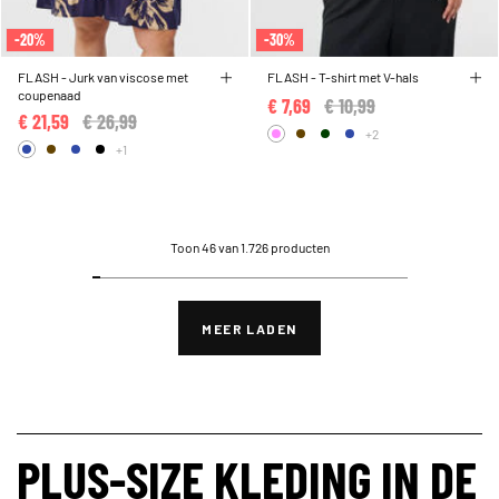
-20%
-30%
FLASH - Jurk van viscose met
FLASH - T-shirt met V-hals
coupenaad
€ 7,69
Price reduced from
€ 10,99
to
€ 21,59
Price reduced from
€ 26,99
to
+2
+1
Toon 46 van 1.726 producten
MEER LADEN
PLUS-SIZE KLEDING IN DE