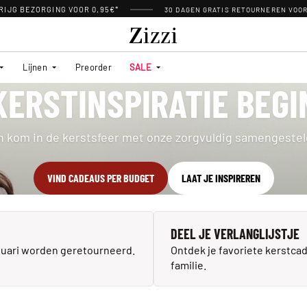
RIJG BEZORGING VOOR 0,95€*
30 DAGEN GRATIS RETOURNEREN VOO
Lijnen
Preorder
SALE
ERSTINSPIRATIE BEGI
 kom in de kerstsfeer met onze zorgvuldig samengestelde
VIND CADEAUS PER BUDGET
LAAT JE INSPIREREN
DEEL JE VERLANGLIJSTJE
nuari worden geretourneerd.
Ontdek je favoriete kerstca
familie.