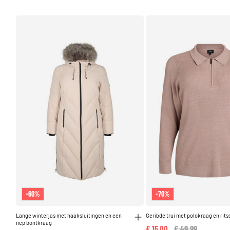
-60%
-70%
Lange winterjas met haaksluitingen en een
Geribde trui met polokraag en rits
nep bontkraag
€ 15,00
Price reduced fr
€ 49,99
to