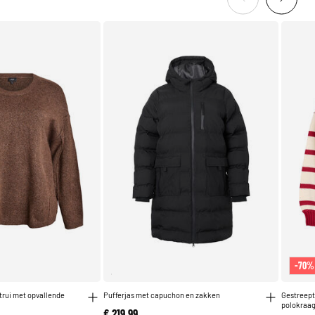
-70%
trui met opvallende
Pufferjas met capuchon en zakken
Gestreept
polokraa
€ 219,99