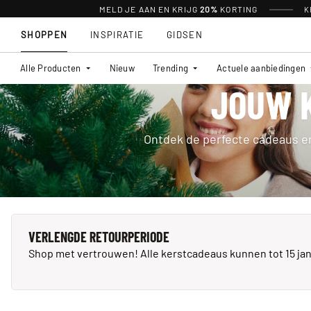
MELD JE AAN EN KRIJG
20%
KORTING
K
SHOPPEN
INSPIRATIE
GIDSEN
Alle Producten
Nieuw
Trending
Actuele aanbiedingen
JOUW K
Ontdek de perfecte cadeaus en
VERLENGDE RETOURPERIODE
Shop met vertrouwen! Alle kerstcadeaus kunnen tot 15 ja