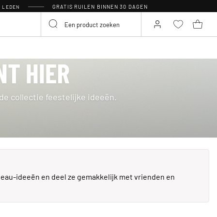
GRATIS RUILEN BINNEN 30 DAGEN
R LEDEN
NT HIER
 collectie feestelijke ideeën.
deau-ideeën en deel ze gemakkelijk met vrienden en