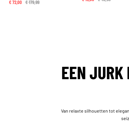
€ 72,00
Price reduced from
€ 179,99
to
EEN JURK 
Van relaxte silhouetten tot elegan
seiz