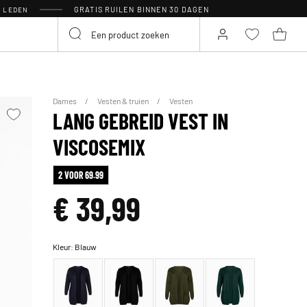
GRATIS RUILEN BINNEN 30 DAGEN
R LEDEN
Dames
Vesten & truien
Vesten
LANG GEBREID VEST IN
VISCOSEMIX
2 VOOR 69.99
€ 39,99
Kleur:
Blauw