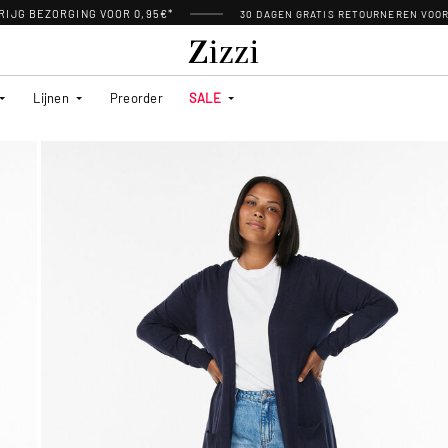
RIJG BEZORGING VOOR 0,95€*
30 DAGEN GRATIS RETOURNEREN VOO
Lijnen
Preorder
SALE