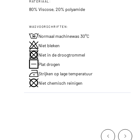
MATERIAAL:
80% Viscose, 20% polyamide
WASVOORSCHRIFTEN:
Normaal machinewas 30°C
Niet bleken
Niet in de droogtrommel
Plat drogen
Strijken op lage temperatuur
Niet chemisch reinigen