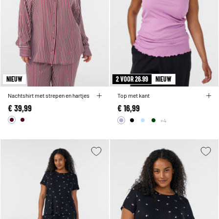
NIEUW
2 VOOR 26.99
NIEUW
Nachtshirt met strepen en hartjes
Top met kant
€ 39,99
€ 16,99
+4