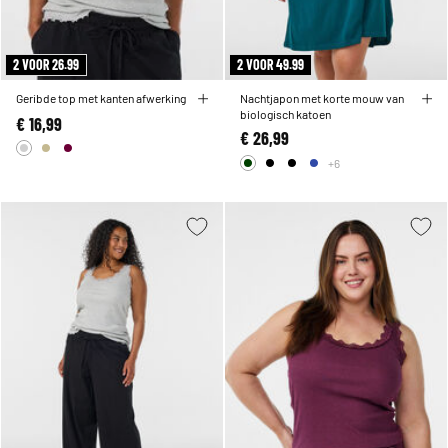
2 VOOR 26.99
2 VOOR 49.99
Geribde top met kanten afwerking
Nachtjapon met korte mouw van
biologisch katoen
€ 16,99
€ 26,99
+6