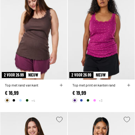
2 VOOR 26.99
NIEUW
2 VOOR 26.99
NIEUW
Top met rand van kant
Top met print en kanten rand
€ 16,99
€ 19,99
+4
+3