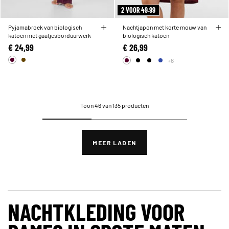
2 VOOR 49.99
Pyjamabroek van biologisch
Nachtjapon met korte mouw van
katoen met gaatjesborduurwerk
biologisch katoen
€ 24,99
€ 26,99
+6
Toon 46 van 135 producten
MEER LADEN
NACHTKLEDING VOOR