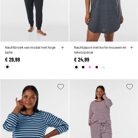
Nachtbroek van modal met hoge
Nachtjapon met korte mouwen en
taille
tekstopdruk
€ 29,99
€ 24,99
+4