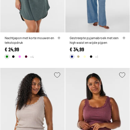
Nachtjapon met korte mouwen en
Gestreepte pyjamabroek met een
tekstopdruk
high waist en wijde pijpen
€ 24,99
€ 34,99
+4
+1