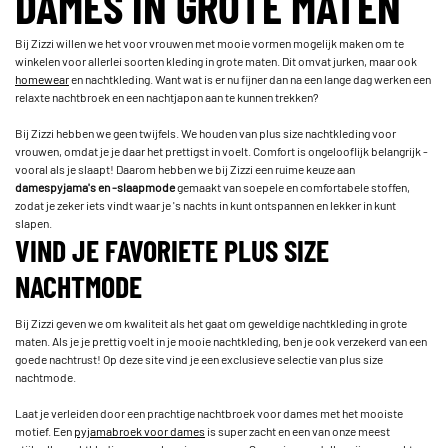
DAMES IN GROTE MATEN
Bij Zizzi willen we het voor vrouwen met mooie vormen mogelijk maken om te
winkelen voor allerlei soorten kleding in grote maten. Dit omvat jurken, maar ook
homewear
en nachtkleding. Want wat is er nu fijner dan na een lange dag werken een
relaxte nachtbroek en een nachtjapon aan te kunnen trekken?
Bij Zizzi hebben we geen twijfels. We houden van plus size nachtkleding voor
vrouwen, omdat je je daar het prettigst in voelt. Comfort is ongelooflijk belangrijk -
vooral als je slaapt! Daarom hebben we bij Zizzi een ruime keuze aan
damespyjama's en -slaapmode
gemaakt van soepele en comfortabele stoffen,
zodat je zeker iets vindt waar je 's nachts in kunt ontspannen en lekker in kunt
slapen.
VIND JE FAVORIETE PLUS SIZE
NACHTMODE
Bij Zizzi geven we om kwaliteit als het gaat om geweldige nachtkleding in grote
maten. Als je je prettig voelt in je mooie nachtkleding, ben je ook verzekerd van een
goede nachtrust! Op deze site vind je een exclusieve selectie van plus size
nachtmode.
Laat je verleiden door een prachtige nachtbroek voor dames met het mooiste
motief. Een
pyjamabroek voor dames
is super zacht en een van onze meest