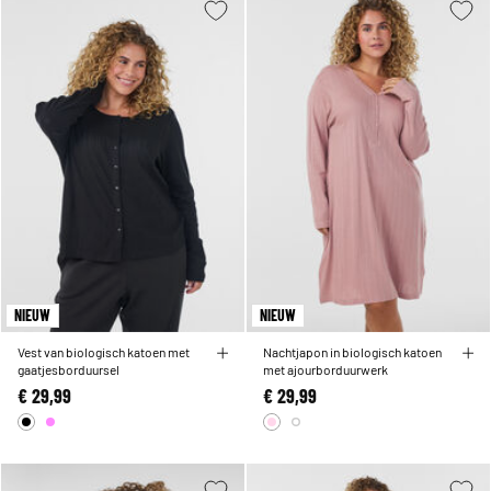
NIEUW
NIEUW
Vest van biologisch katoen met
Nachtjapon in biologisch katoen
gaatjesborduursel
met ajourborduurwerk
€ 29,99
€ 29,99