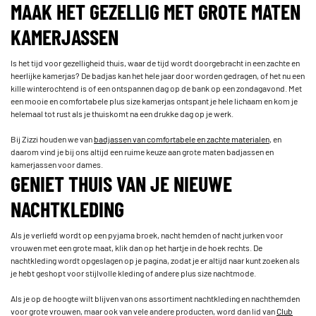
MAAK HET GEZELLIG MET GROTE MATEN
KAMERJASSEN
Is het tijd voor gezelligheid thuis, waar de tijd wordt doorgebracht in een zachte en
heerlijke kamerjas? De badjas kan het hele jaar door worden gedragen, of het nu een
kille winterochtend is of een ontspannen dag op de bank op een zondagavond. Met
een mooie en comfortabele plus size kamerjas ontspant je hele lichaam en kom je
helemaal tot rust als je thuiskomt na een drukke dag op je werk.
Bij Zizzi houden we van
badjassen van comfortabele en zachte materialen
, en
daarom vind je bij ons altijd een ruime keuze aan grote maten badjassen en
kamerjassen voor dames.
GENIET THUIS VAN JE NIEUWE
NACHTKLEDING
Als je verliefd wordt op een pyjama broek, nacht hemden of nacht jurken voor
vrouwen met een grote maat, klik dan op het hartje in de hoek rechts. De
nachtkleding wordt opgeslagen op je pagina, zodat je er altijd naar kunt zoeken als
je hebt geshopt voor stijlvolle kleding of andere plus size nachtmode.
Als je op de hoogte wilt blijven van ons assortiment nachtkleding en nachthemden
voor grote vrouwen, maar ook van vele andere producten, word dan lid van
Club