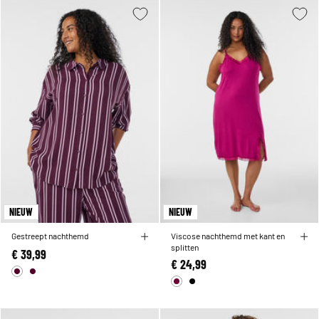
NIEUW
NIEUW
Gestreept nachthemd
Viscose nachthemd met kant en
splitten
€ 39,99
€ 24,99