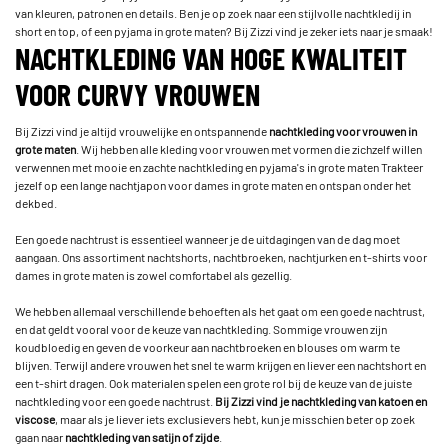
van kleuren, patronen en details. Ben je op zoek naar een stijlvolle nachtkledij in
short en top, of een pyjama in grote maten? Bij Zizzi vind je zeker iets naar je smaak!
NACHTKLEDING VAN HOGE KWALITEIT
VOOR CURVY VROUWEN
Bij Zizzi vind je altijd vrouwelijke en ontspannende
nachtkleding voor vrouwen in
grote maten
. Wij hebben alle kleding voor vrouwen met vormen die zichzelf willen
verwennen met mooie en zachte nachtkleding en pyjama's in grote maten Trakteer
jezelf op een lange nachtjapon voor dames in grote maten en ontspan onder het
dekbed.
Een goede nachtrust is essentieel wanneer je de uitdagingen van de dag moet
aangaan. Ons assortiment nachtshorts, nachtbroeken, nachtjurken en t-shirts voor
dames in grote maten is zowel comfortabel als gezellig.
We hebben allemaal verschillende behoeften als het gaat om een goede nachtrust,
en dat geldt vooral voor de keuze van nachtkleding. Sommige vrouwen zijn
koudbloedig en geven de voorkeur aan nachtbroeken en blouses om warm te
blijven. Terwijl andere vrouwen het snel te warm krijgen en liever een nachtshort en
een t-shirt dragen. Ook materialen spelen een grote rol bij de keuze van de juiste
nachtkleding voor een goede nachtrust.
Bij Zizzi vind je nachtkleding van katoen en
viscose
, maar als je liever iets exclusievers hebt, kun je misschien beter op zoek
gaan naar
nachtkleding van satijn of zijde
.