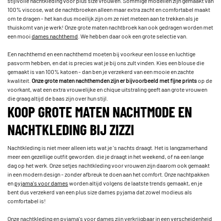
stijlvolle nachtkleding voor plus size vrouwen. Sommige modellen zijn gemaakt van
100% viscose, wat de nachtbroeken alleen maar extra zacht en comfortabel maakt
om te dragen - het kan dus moeilijk zijn om ze niet meteen aan te trekken als je
thuiskomt van je werk! Onze grote maten nachtbroek kan ook gedragen worden met
een mooi
dames nachthemd
. We hebben daar ook een grote selectie van.
Een nachthemd en een nachthemd moeten bij voorkeur een losse en luchtige
pasvorm hebben, en dat is precies wat je bij ons zult vinden. Kies een blouse die
gemaakt is van 100% katoen - dan ben je verzekerd van een mooie en zachte
kwaliteit.
Onze grote maten nachthemden zijn er bijvoorbeeld met fijne prints
op de
voorkant, wat een extra vrouwelijke en chique uitstraling geeft aan grote vrouwen
die graag altijd de baas zijn over hun stijl.
KOOP GROTE MATEN NACHTMODE EN
NACHTKLEDING BIJ ZIZZI
Nachtkleding is niet meer alleen iets wat je 's nachts draagt. Het is langzamerhand
meer een gezellige outfit geworden. die je draagt in het weekend, of na een lange
dag op het werk. Onze setjes nachtkleding voor vrouwen zijn daarom ook gemaakt
in een modern design - zonder afbreuk te doen aan het comfort. Onze nachtpakken
en
pyjama's voor dames
worden altijd volgens de laatste trends gemaakt, en je
bent dus verzekerd van een plus size dames pyjama dat zowel modieus als
comfortabel is!
Onze nachtkleding en pyjama's voor dames zijn verkrijgbaar in een verscheidenheid