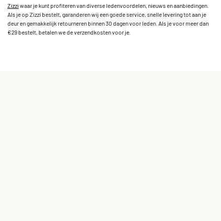
Zizzi
waar je kunt profiteren van diverse ledenvoordelen, nieuws en aanbiedingen.
Als je op Zizzi bestelt, garanderen wij een goede service, snelle levering tot aan je
deur en gemakkelijk retourneren binnen 30 dagen voor leden. Als je voor meer dan
€29 bestelt, betalen we de verzendkosten voor je.