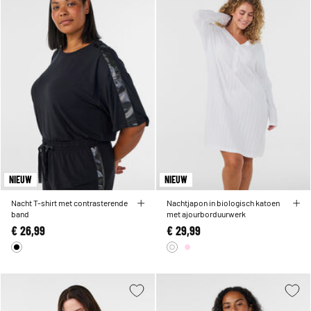
NIEUW
NIEUW
Nacht T-shirt met contrasterende
Nachtjapon in biologisch katoen
band
met ajourborduurwerk
€ 26,99
€ 29,99