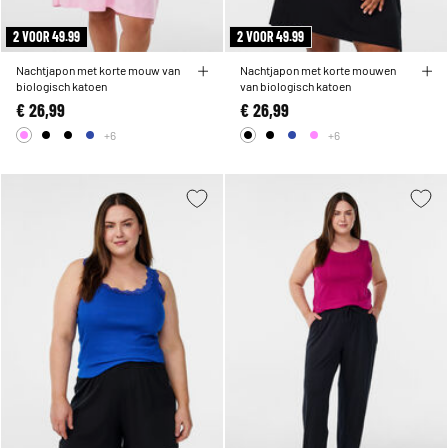
2 VOOR 49.99
2 VOOR 49.99
Nachtjapon met korte mouw van
Nachtjapon met korte mouwen
biologisch katoen
van biologisch katoen
€ 26,99
€ 26,99
+6
+6