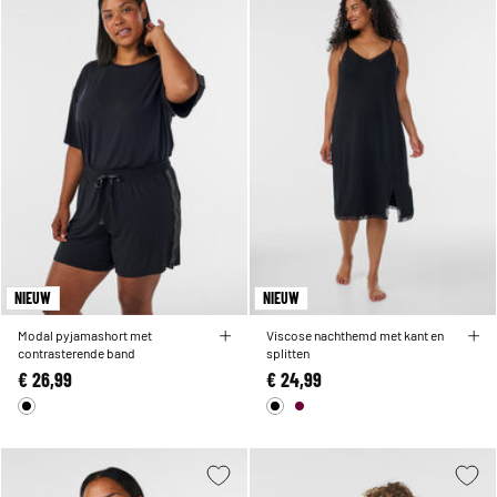
NIEUW
NIEUW
Modal pyjamashort met
Viscose nachthemd met kant en
contrasterende band
splitten
€ 26,99
€ 24,99