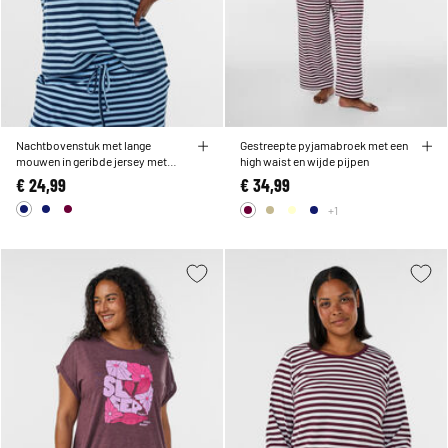
Nachtbovenstuk met lange
Gestreepte pyjamabroek met een
mouwen in geribde jersey met
high waist en wijde pijpen
strepen
€ 24,99
€ 34,99
+1