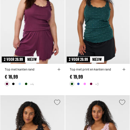
2 VOOR 26.99
NIEUW
2 VOOR 26.99
NIEUW
Top met kanten rand
Top met print en kanten rand
€ 16,99
€ 19,99
+4
+3