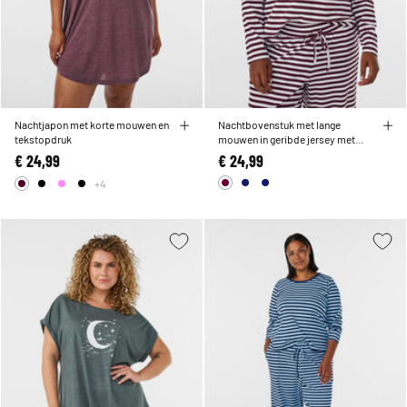
Nachtjapon met korte mouwen en
Nachtbovenstuk met lange
tekstopdruk
mouwen in geribde jersey met
strepen
€ 24,99
€ 24,99
+4