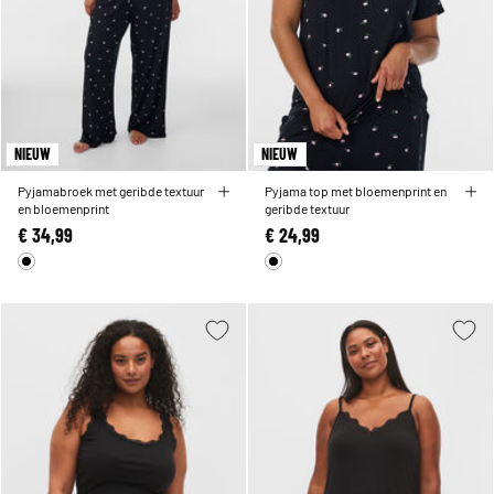
NIEUW
NIEUW
Pyjamabroek met geribde textuur
Pyjama top met bloemenprint en
en bloemenprint
geribde textuur
€ 34,99
€ 24,99