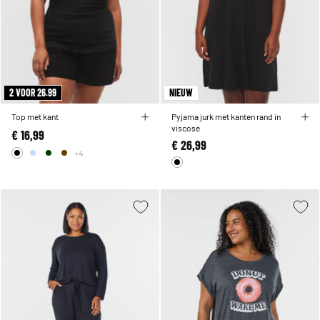
2 VOOR 26.99
NIEUW
Top met kant
Pyjama jurk met kanten rand in
viscose
€ 16,99
€ 26,99
+4