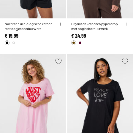
Nacht top in biologische katoen
Organisch katoenen pyjamatop
met oogjesborduurwerk
met oogjesborduurwerk
€ 19,99
€ 24,99