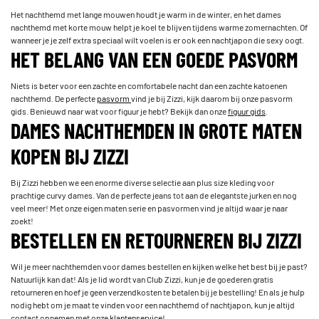
Het nachthemd met lange mouwen houdt je warm in de winter, en het dames
nachthemd met korte mouw helpt je koel te blijven tijdens warme zomernachten. Of
wanneer je je zelf extra speciaal wilt voelen is er ook een nachtjapon die sexy oogt.
HET BELANG VAN EEN GOEDE PASVORM
Niets is beter voor een zachte en comfortabele nacht dan een zachte katoenen
nachthemd. De perfecte
pasvorm
vind je bij Zizzi, kijk daarom bij onze pasvorm
gids. Benieuwd naar wat voor figuur je hebt? Bekijk dan onze
figuur gids
.
DAMES NACHTHEMDEN IN GROTE MATEN
KOPEN BIJ ZIZZI
Bij Zizzi hebben we een enorme diverse selectie aan plus size kleding voor
prachtige curvy dames. Van de perfecte jeans tot aan de elegantste jurken en nog
veel meer! Met onze eigen maten serie en pasvormen vind je altijd waar je naar
zoekt!
BESTELLEN EN RETOURNEREN BIJ ZIZZI
Wil je meer nachthemden voor dames bestellen en kijken welke het best bij je past?
Natuurlijk kan dat! Als je lid wordt van Club Zizzi, kun je de goederen gratis
retourneren en hoef je geen verzendkosten te betalen bij je bestelling! En als je hulp
nodig hebt om je maat te vinden voor een nachthemd of nachtjapon, kun je altijd
contact opnemen met onze
klantenservice
!