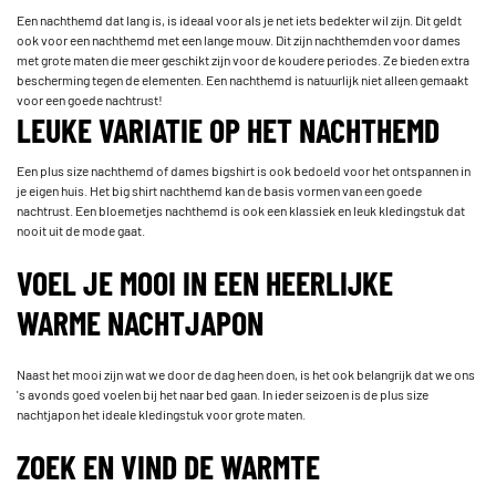
Een nachthemd dat lang is, is ideaal voor als je net iets bedekter wil zijn. Dit geldt
ook voor een nachthemd met een lange mouw. Dit zijn nachthemden voor dames
met grote maten die meer geschikt zijn voor de koudere periodes. Ze bieden extra
bescherming tegen de elementen. Een nachthemd is natuurlijk niet alleen gemaakt
voor een goede nachtrust!
LEUKE VARIATIE OP HET NACHTHEMD
Een plus size nachthemd of dames bigshirt is ook bedoeld voor het ontspannen in
je eigen huis. Het big shirt nachthemd kan de basis vormen van een goede
nachtrust. Een bloemetjes nachthemd is ook een klassiek en leuk kledingstuk dat
nooit uit de mode gaat.
VOEL JE MOOI IN EEN HEERLIJKE
WARME NACHTJAPON
Naast het mooi zijn wat we door de dag heen doen, is het ook belangrijk dat we ons
's avonds goed voelen bij het naar bed gaan. In ieder seizoen is de plus size
nachtjapon het ideale kledingstuk voor grote maten.
ZOEK EN VIND DE WARMTE