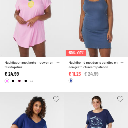
-50% +10%
Nachtjapon met korte mouwen en
Nachthemd met dunne bandjes en
tekstopdruk
een gestructureerd patroon
€ 24,99
€ 11,25
Price reduced from
€ 24,99
to
+4