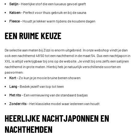
Satijn
– Heerlijke stof die een luxueus gevoel geeft­
Katoen
– Perfect voor thuis gebruik en bij de sauna
Fleece
– Houdt je lekker warm tijdens de koudere dagen
EEN RUIME KEUZE
De selectie aan maten bij Zizzi is enorm uitgebreid. In onze webshop vindt je dan
ook een nachthemd 48 50 tot een nachthemd in de maat 54. Dus een nachtjapon in
XXL is altijd verkrijgbaar bij ons op de website. Je vindt bij ons zelfs een satijnen
nachthemd in grote maten. Hierbij heb je natuurlijk verschillende soorten en
pasvormen:
Kort
– Zo kun je je mooie bruine benen showen
Lang
– Bedek jezelf van top tot teen
Met rits
– Een vernieuwing van de standaard badjas
Zonder rits
– Het klassieke model waar iedereen van houdt
HEERLIJKE NACHTJAPONNEN EN
NACHTHEMDEN