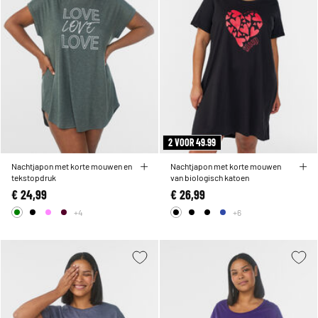
2 VOOR 49.99
Nachtjapon met korte mouwen en
Nachtjapon met korte mouwen
tekstopdruk
van biologisch katoen
€ 24,99
€ 26,99
+4
+6