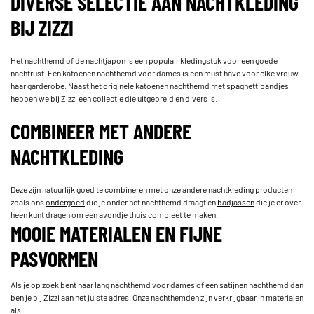
DIVERSE SELECTIE AAN NACHTKLEDING
BIJ ZIZZI
Het nachthemd of de nachtjapon is een populair kledingstuk voor een goede
nachtrust. Een katoenen nachthemd voor dames is een must have voor elke vrouw
haar garderobe. Naast het originele katoenen nachthemd met spaghettibandjes
hebben we bij Zizzi een collectie die uitgebreid en divers is.
COMBINEER MET ANDERE
NACHTKLEDING
Deze zijn natuurlijk goed te combineren met onze andere nachtkleding producten
zoals ons
ondergoed
die je onder het nachthemd draagt en
badjassen
die je er over
heen kunt dragen om een avondje thuis compleet te maken.
MOOIE MATERIALEN EN FIJNE
PASVORMEN
Als je op zoek bent naar lang nachthemd voor dames of een satijnen nachthemd dan
ben je bij Zizzi aan het juiste adres. Onze nachthemden zijn verkrijgbaar in materialen
als: