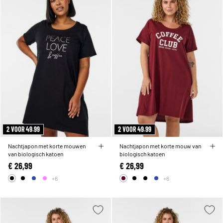
2 VOOR 49.99
2 VOOR 49.99
Nachtjapon met korte mouwen
Nachtjapon met korte mouw van
van biologisch katoen
biologisch katoen
€ 26,99
€ 26,99
+6
+6