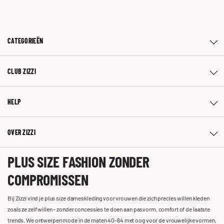
CATEGORIEËN
CLUB ZIZZI
HELP
OVER ZIZZI
PLUS SIZE FASHION ZONDER
COMPROMISSEN
Bij Zizzi vind je plus size dameskleding voor vrouwen die zich precies willen kleden
zoals ze zelf willen – zonder concessies te doen aan pasvorm, comfort of de laatste
trends. We ontwerpen mode in de maten 40-64 met oog voor de vrouwelijke vormen,