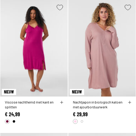
NIEUW
NIEUW
Viscose nachthemd met kant en
Nachtjapon in biologisch katoen
splitten
met ajourborduurwerk
€ 24,99
€ 29,99