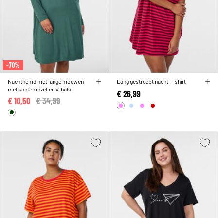
-70%
Nachthemd met lange mouwen
Lang gestreept nacht T-shirt
met kanten inzet en V-hals
€ 26,99
€ 10,50
Price reduced from
€ 34,99
to