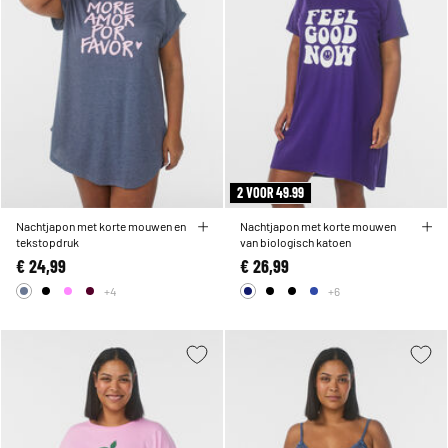
2 VOOR 49.99
Nachtjapon met korte mouwen en
Nachtjapon met korte mouwen
tekstopdruk
van biologisch katoen
€ 24,99
€ 26,99
+4
+6