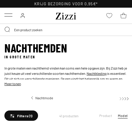
30 DAGEN GRATIS RETOURNEREN VOOR LEDEN
Menu
NACHTHEMDEN
IN GROTE MATEN
In grote maten een nachthemd vinden kan soms een hele opgave zijn. Bij Zizzi heb je
juist keuze uit veel verschillende soorten nachthemden.
Nachtkleding
is essentieel.
Dit uit zich op verschillende manieren. De een vindt het belangrijk om zo warm en
Meer tonen
knus mogelijk gekleed te zijn en de ander draagt liever maar een laagje tijdens het
slapen.
Nachtmode
Nachthemden
Product
Model
41 producten
Filters
(1)