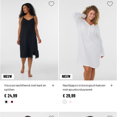
NIEUW
NIEUW
Viscose nachthemd met kant en
Nachtjapon in biologisch katoen
splitten
met ajourborduurwerk
€ 24,99
€ 29,99