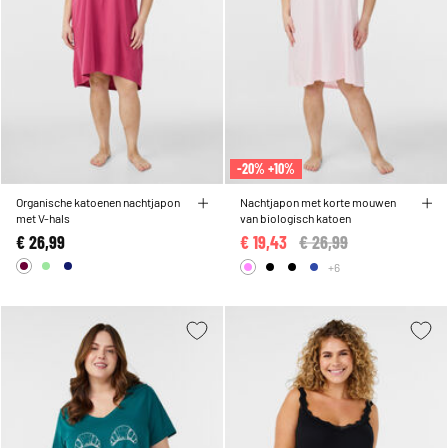
-20% +10%
Organische katoenen nachtjapon
Nachtjapon met korte mouwen
met V-hals
van biologisch katoen
€ 26,99
€ 19,43
Price reduced from
€ 26,99
to
+6