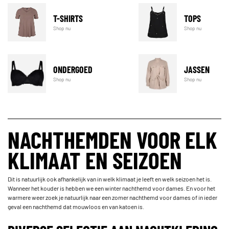
T-SHIRTS
TOPS
Shop nu
Shop nu
ONDERGOED
JASSEN
Shop nu
Shop nu
NACHTHEMDEN VOOR ELK
KLIMAAT EN SEIZOEN
Dit is natuurlijk ook afhankelijk van in welk klimaat je leeft en welk seizoen het is.
Wanneer het kouder is hebben we een winter nachthemd voor dames. En voor het
warmere weer zoek je natuurlijk naar een zomer nachthemd voor dames of in ieder
geval een nachthemd dat mouwloos en van katoen is.