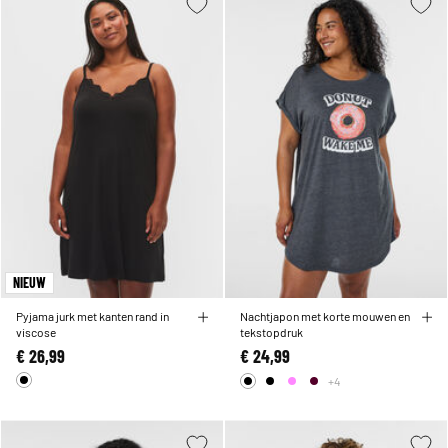
NIEUW
Pyjama jurk met kanten rand in
Nachtjapon met korte mouwen en
viscose
tekstopdruk
€ 26,99
€ 24,99
+4