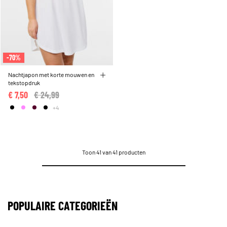
-70%
Nachtjapon met korte mouwen en
tekstopdruk
€ 7,50
Price reduced from
€ 24,99
to
+4
Toon 41 van 41 producten
POPULAIRE CATEGORIEËN