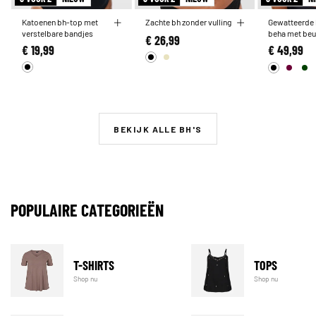
Katoenen bh-top met
Zachte bh zonder vulling
Gewatteerde 
verstelbare bandjes
beha met beu
€ 26,99
€ 19,99
€ 49,99
BEKIJK ALLE BH'S
POPULAIRE CATEGORIEËN
T-SHIRTS
TOPS
Shop nu
Shop nu