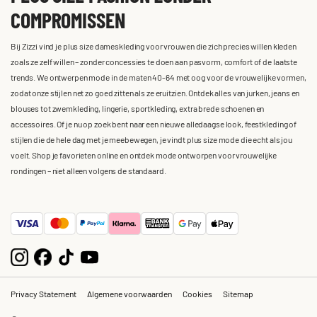
COMPROMISSEN
Bij Zizzi vind je plus size dameskleding voor vrouwen die zich precies willen kleden
zoals ze zelf willen – zonder concessies te doen aan pasvorm, comfort of de laatste
trends. We ontwerpen mode in de maten 40-64 met oog voor de vrouwelijke vormen,
zodat onze stijlen net zo goed zitten als ze eruitzien. Ontdek alles van jurken, jeans en
blouses tot zwemkleding, lingerie, sportkleding, extra brede schoenen en
accessoires. Of je nu op zoek bent naar een nieuwe alledaagse look, feestkleding of
stijlen die de hele dag met je meebewegen, je vindt plus size mode die echt als jou
voelt. Shop je favorieten online en ontdek mode ontworpen voor vrouwelijke
rondingen – niet alleen volgens de standaard.
Privacy Statement
Algemene voorwaarden
Cookies
Sitemap