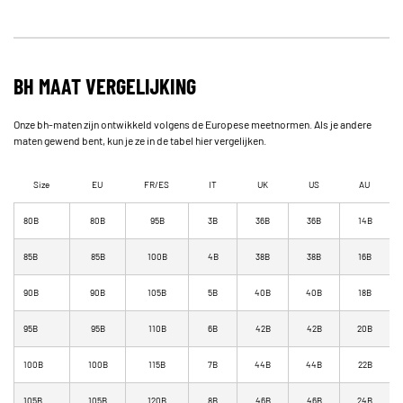
BH MAAT VERGELIJKING
Onze bh-maten zijn ontwikkeld volgens de Europese meetnormen. Als je andere
maten gewend bent, kun je ze in de tabel hier vergelijken.
Size
EU
FR/ES
IT
UK
US
AU
80B
80B
95B
3B
36B
36B
14B
85B
85B
100B
4B
38B
38B
16B
90B
90B
105B
5B
40B
40B
18B
95B
95B
110B
6B
42B
42B
20B
100B
100B
115B
7B
44B
44B
22B
105B
105B
120B
8B
46B
46B
24B