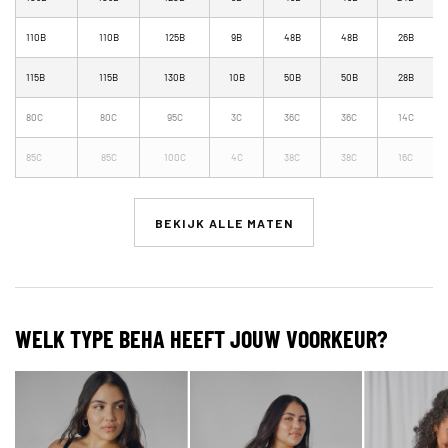
110B
110B
125B
9B
48B
48B
26B
115B
115B
130B
10B
50B
50B
28B
80C
80C
95C
3C
36C
36C
14C
85C
85C
100C
4C
38C
38C
16C
BEKIJK ALLE MATEN
WELK TYPE BEHA HEEFT JOUW VOORKEUR?