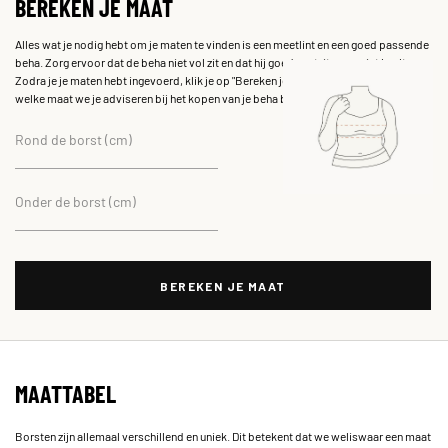
BEREKEN JE MAAT
Alles wat je nodig hebt om je maten te vinden is een meetlint en een goed passende
beha. Zorg ervoor dat de beha niet vol zit en dat hij goed vastzit maar niet knelt.
Zodra je je maten hebt ingevoerd, klik je op "Bereken je maat" en dan kun je zien
welke maat we je adviseren bij het kopen van je beha bij Zizzi.
Rond de borst (cm)
Onder de borst (cm)
BEREKEN JE MAAT
MAATTABEL
Borsten zijn allemaal verschillend en uniek. Dit betekent dat we weliswaar een maat