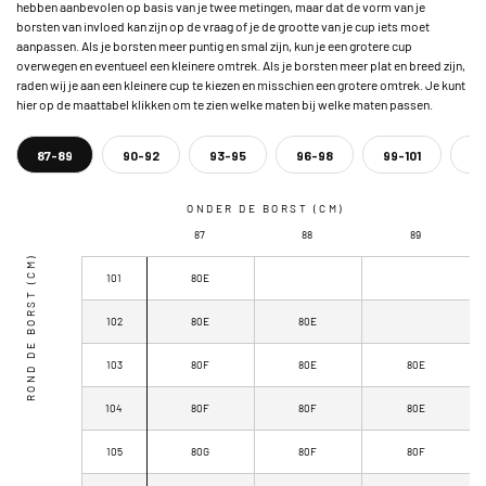
hebben aanbevolen op basis van je twee metingen, maar dat de vorm van je
borsten van invloed kan zijn op de vraag of je de grootte van je cup iets moet
aanpassen. Als je borsten meer puntig en smal zijn, kun je een grotere cup
overwegen en eventueel een kleinere omtrek. Als je borsten meer plat en breed zijn,
raden wij je aan een kleinere cup te kiezen en misschien een grotere omtrek. Je kunt
hier op de maattabel klikken om te zien welke maten bij welke maten passen.
87-89
90-92
93-95
96-98
99-101
10
ONDER DE BORST (CM)
87
88
89
ROND DE BORST (CM)
101
80E
102
80E
80E
103
80F
80E
80E
104
80F
80F
80E
105
80G
80F
80F