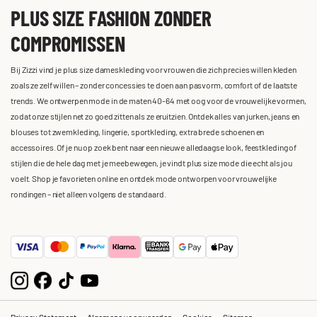
PLUS SIZE FASHION ZONDER
COMPROMISSEN
Bij Zizzi vind je plus size dameskleding voor vrouwen die zich precies willen kleden
zoals ze zelf willen – zonder concessies te doen aan pasvorm, comfort of de laatste
trends. We ontwerpen mode in de maten 40-64 met oog voor de vrouwelijke vormen,
zodat onze stijlen net zo goed zitten als ze eruitzien. Ontdek alles van jurken, jeans en
blouses tot zwemkleding, lingerie, sportkleding, extra brede schoenen en
accessoires. Of je nu op zoek bent naar een nieuwe alledaagse look, feestkleding of
stijlen die de hele dag met je meebewegen, je vindt plus size mode die echt als jou
voelt. Shop je favorieten online en ontdek mode ontworpen voor vrouwelijke
rondingen – niet alleen volgens de standaard.
Privacy Statement
Algemene voorwaarden
Cookies
Sitemap