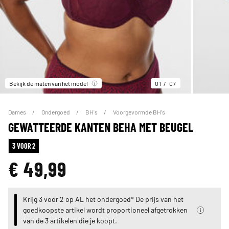
Bekijk de maten van het model
01
07
Dames
Ondergoed
BH's
Voorgevormde BH's
GEWATTEERDE KANTEN BEHA MET BEUGEL
3 VOOR 2
€ 49,99
Krijg 3 voor 2 op AL het ondergoed* De prijs van het
goedkoopste artikel wordt proportioneel afgetrokken
van de 3 artikelen die je koopt.