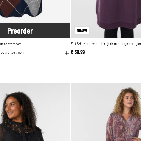
Pre
order
NIEUW
an september
FLASH - Kort sweatshirt jurk met hoge kraag 
€ 39,99
root ruitpatroon