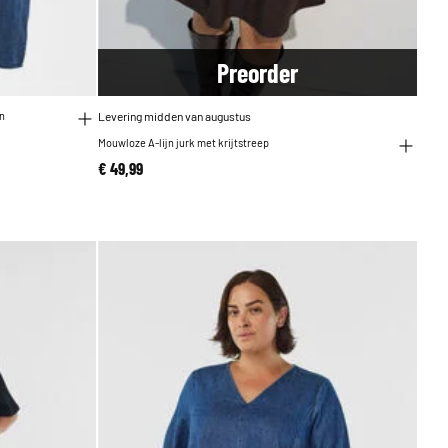
Pre
order
en
Levering midden van augustus
Mouwloze A-lijn jurk met krijtstreep
€ 49,99