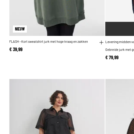
NIEUW
FLASH - Kort sweatshirt jurk met hoge kraag en zakken
Levering midden v
€ 39,99
Gebreide jurk met g
€ 79,99