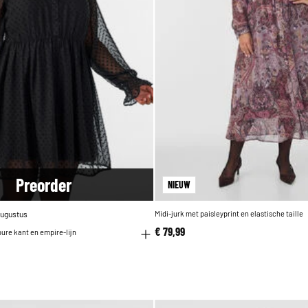
Pre
order
NIEUW
augustus
Midi-jurk met paisleyprint en elastische taille
€ 79,99
pure kant en empire-lijn