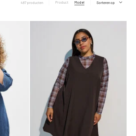
Product
Model
487 producten
Sorteren op