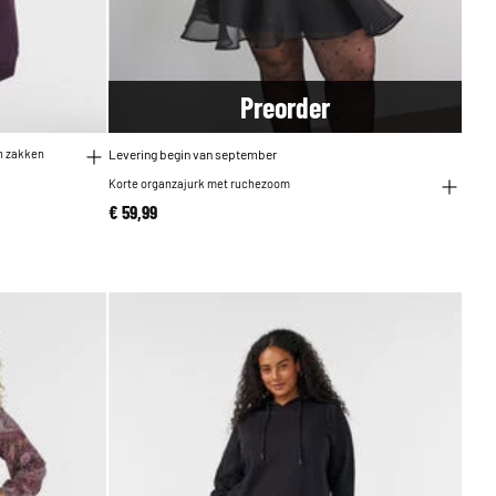
Pre
order
en zakken
Levering begin van september
Korte organzajurk met ruchezoom
€ 59,99