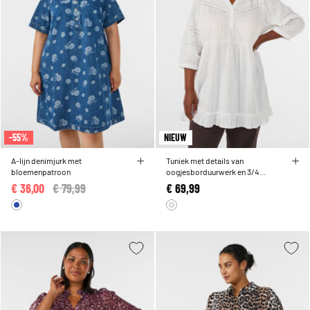
-55%
NIEUW
A-lijn denimjurk met
Tuniek met details van
bloemenpatroon
oogjesborduurwerk en 3/4
mouwen
€ 36,00
Price reduced from
€ 79,99
to
€ 69,99