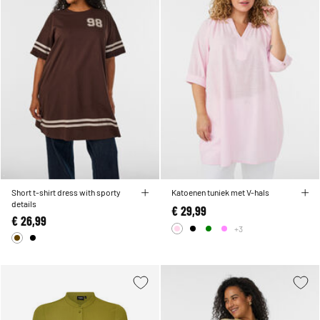
Short t-shirt dress with sporty
Katoenen tuniek met V-hals
details
€ 29,99
€ 26,99
+3