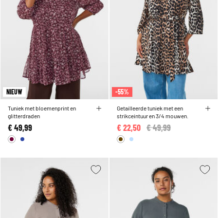
NIEUW
-55%
Tuniek met bloemenprint en
Getailleerde tuniek met een
glitterdraden
strikceintuur en 3/4 mouwen.
€ 49,99
€ 22,50
Price reduced from
€ 49,99
to