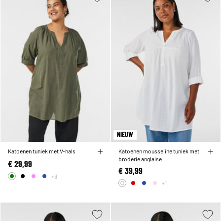
NIEUW
Katoenen tuniek met V-hals
Katoenen mousseline tuniek met
broderie anglaise
€ 29,99
€ 39,99
+3
+1