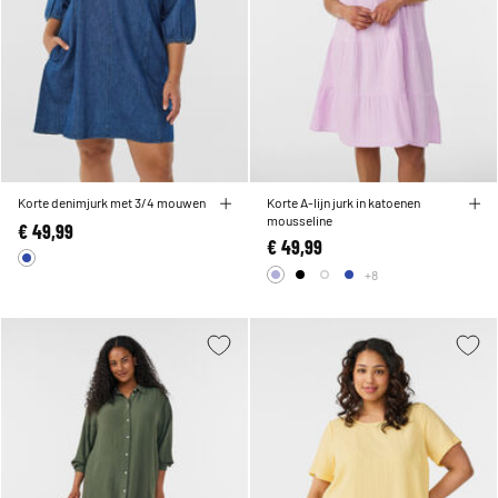
Korte denimjurk met 3/4 mouwen
Korte A-lijn jurk in katoenen
mousseline
€ 49,99
€ 49,99
+8