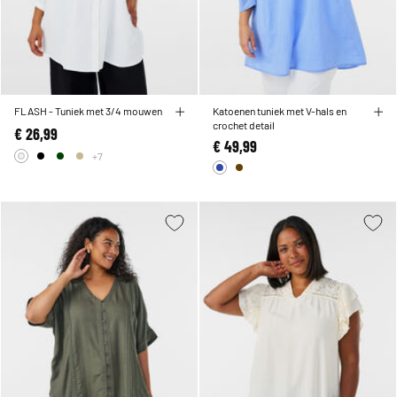
FLASH - Tuniek met 3/4 mouwen
Katoenen tuniek met V-hals en
crochet detail
€ 26,99
€ 49,99
+7