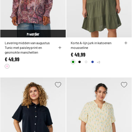
order
Pre
Levering midden van augustus
Korte A-lijn jurk in katoenen
Tunic met paisleyprint en
mousseline
gesmokte manchetten
€ 49,99
€ 49,99
+8