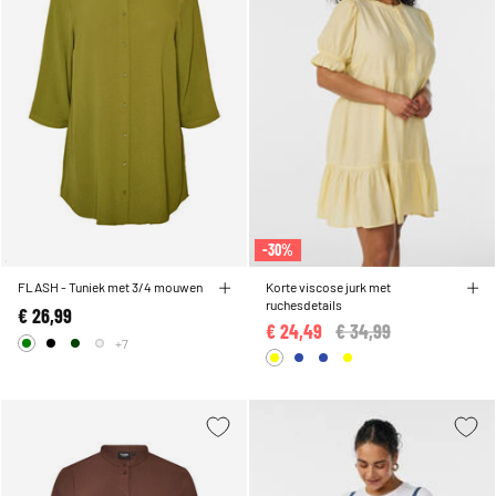
-30%
FLASH - Tuniek met 3/4 mouwen
Korte viscose jurk met
ruchesdetails
€ 26,99
€ 24,49
Price reduced from
€ 34,99
to
+7