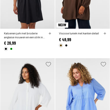
NIEUW
Katoenen jurk met broderie
Viscose tuniek met kanten detail
anglaise mouwen en een strik in
€ 49,99
de taille
€ 26,99