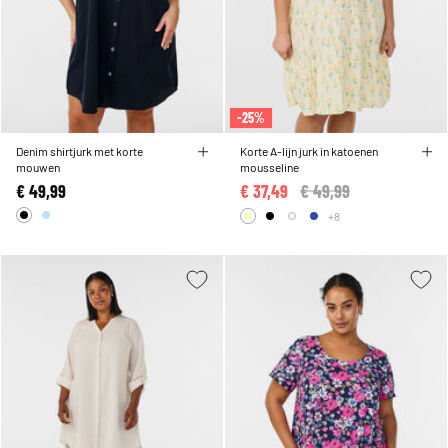
-25%
Denim shirtjurk met korte
Korte A-lijn jurk in katoenen
mouwen
mousseline
€ 49,99
€ 37,49
Price reduced from
€ 49,99
to
+8