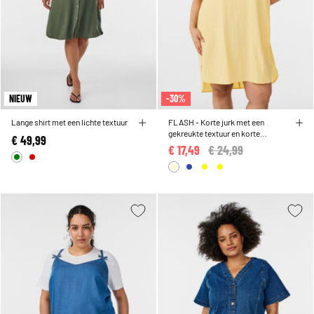
NIEUW
-30%
Lange shirt met een lichte textuur
FLASH - Korte jurk met een
gekreukte textuur en korte
€ 49,99
mouwen
€ 17,49
Price reduced from
€ 24,99
to