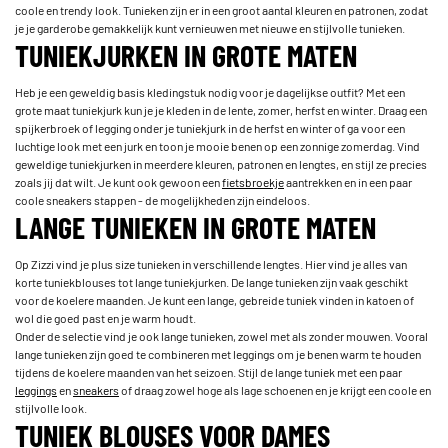
coole en trendy look. Tunieken zijn er in een groot aantal kleuren en patronen, zodat
je je garderobe gemakkelijk kunt vernieuwen met nieuwe en stijlvolle tunieken.
TUNIEKJURKEN IN GROTE MATEN
Heb je een geweldig basis kledingstuk nodig voor je dagelijkse outfit? Met een
grote maat tuniekjurk kun je je kleden in de lente, zomer, herfst en winter. Draag een
spijkerbroek of legging onder je tuniekjurk in de herfst en winter of ga voor een
luchtige look met een jurk en toon je mooie benen op een zonnige zomerdag. Vind
geweldige tuniekjurken in meerdere kleuren, patronen en lengtes, en stijl ze precies
zoals jij dat wilt. Je kunt ook gewoon een
fietsbroekje
aantrekken en in een paar
coole sneakers stappen - de mogelijkheden zijn eindeloos.
LANGE TUNIEKEN IN GROTE MATEN
Op Zizzi vind je plus size tunieken in verschillende lengtes. Hier vind je alles van
korte tuniekblouses tot lange tuniekjurken. De lange tunieken zijn vaak geschikt
voor de koelere maanden. Je kunt een lange, gebreide tuniek vinden in katoen of
wol die goed past en je warm houdt.
Onder de selectie vind je ook lange tunieken, zowel met als zonder mouwen. Vooral
lange tunieken zijn goed te combineren met leggings om je benen warm te houden
tijdens de koelere maanden van het seizoen. Stijl de lange tuniek met een paar
leggings
en
sneakers
of draag zowel hoge als lage schoenen en je krijgt een coole en
stijlvolle look.
TUNIEK BLOUSES VOOR DAMES