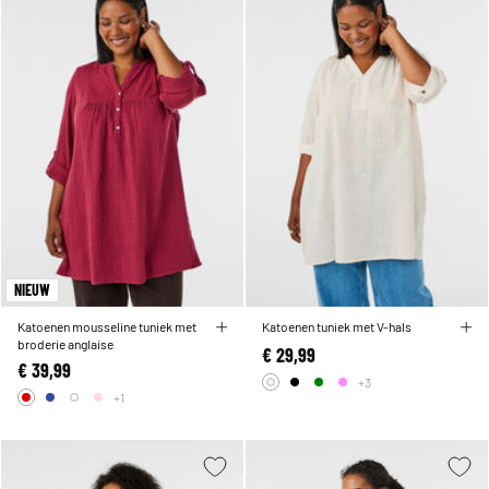
NIEUW
Katoenen mousseline tuniek met
Katoenen tuniek met V-hals
broderie anglaise
€ 29,99
€ 39,99
+3
+1