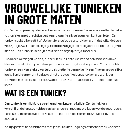
VROUWELIJKE TUNIEKEN
IN GROTE MATEN
Op Zizzi vind je een grote selectie grote maten tunieken. Van elegante effen tunieken
tot tunieken met prachtige patronen, waar je elk seizoen van kunt genieten. Een
tuniek maakt elke outfit af. Je kunt je precies zo uitdrukken als jij dat wilt. Met een
veelzijdige zwarte tuniek in je garderobe kun je je het hele jaar door chic en stijlvol
kleden. Een tuniek is heerlijk praktisch en tegelijkertijd modieus.
Draag een oerdegelijke en tijdloze tuniek in lichte kleuren of een mooie blauwe
bloemenprint. Shop je alledaagse tuniek en vermijd kledingcrises. Met een lichte
tuniek en een
klassieke zwarte broek
creëer je gemakkelijk een fijne en vrouwelijke
look. Een bloemenprint zal zowel het vrouwelijke benadrukken als wat kleur
toevoegen in contrast met de zwarte broek. Een ideale outfit voor het dagelijks
leven.
WAT IS EEN TUNIEK?
Een tuniek is een licht, los overhemd van katoen of zijde
. Een tuniek kan
verschillende lengtes hebben en kan alleen of met andere lagen worden gedragen.
Tunieken zijn een geweldige keuze om een look te creëren die zowel stijlvol als
casual is.
Ze zijn perfect te combineren met jeans, rokken, leggings of korte broek voor een