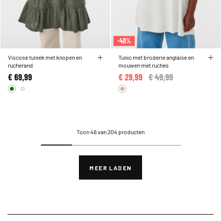
-40%
Viscose tuniek met knopen en
Tunic met broderie anglaise en
rucherand
mouwen met ruches
€ 69,99
€ 29,99
Price reduced from
€ 49,99
to
Toon 46 van 204 producten
MEER LADEN