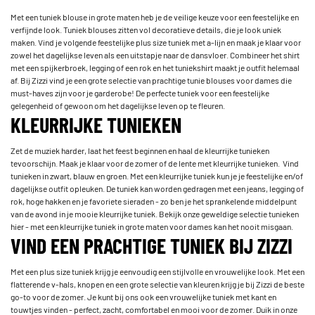
Met een tuniek blouse in grote maten heb je de veilige keuze voor een feestelijke en
verfijnde look. Tuniek blouses zitten vol decoratieve details, die je look uniek
maken. Vind je volgende feestelijke plus size tuniek met a-lijn en maak je klaar voor
zowel het dagelijkse leven als een uitstapje naar de dansvloer. Combineer het shirt
met een spijkerbroek, legging of een rok en het tuniekshirt maakt je outfit helemaal
af. Bij Zizzi vind je een grote selectie van prachtige tunie blouses voor dames die
must-haves zijn voor je garderobe! De perfecte tuniek voor een feestelijke
gelegenheid of gewoon om het dagelijkse leven op te fleuren.
KLEURRIJKE TUNIEKEN
Zet de muziek harder, laat het feest beginnen en haal de kleurrijke tunieken
tevoorschijn. Maak je klaar voor de zomer of de lente met kleurrijke tunieken. Vind
tunieken in zwart, blauw en groen. Met een kleurrijke tuniek kun je je feestelijke en/of
dagelijkse outfit opleuken. De tuniek kan worden gedragen met een jeans, legging of
rok, hoge hakken en je favoriete sieraden - zo ben je het sprankelende middelpunt
van de avond in je mooie kleurrijke tuniek. Bekijk onze geweldige selectie tunieken
hier - met een kleurrijke tuniek in grote maten voor dames kan het nooit misgaan.
VIND EEN PRACHTIGE TUNIEK BIJ ZIZZI
Met een plus size tuniek krijg je eenvoudig een stijlvolle en vrouwelijke look. Met een
flatterende v-hals, knopen en een grote selectie van kleuren krijg je bij Zizzi de beste
go-to voor de zomer. Je kunt bij ons ook een vrouwelijke tuniek met kant en
touwtjes vinden - perfect, zacht, comfortabel en mooi voor de zomer. Duik in onze