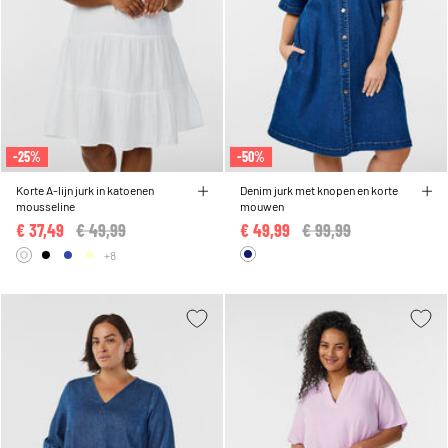
-25%
-50%
Korte A-lijn jurk in katoenen
Denim jurk met knopen en korte
mousseline
mouwen
€ 37,49
Price reduced from
€ 49,99
to
€ 49,99
Price reduced from
€ 99,99
to
+8