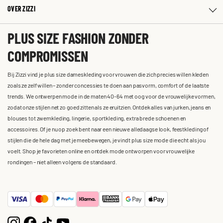
OVER ZIZZI
PLUS SIZE FASHION ZONDER
COMPROMISSEN
Bij Zizzi vind je plus size dameskleding voor vrouwen die zich precies willen kleden
zoals ze zelf willen – zonder concessies te doen aan pasvorm, comfort of de laatste
trends. We ontwerpen mode in de maten 40-64 met oog voor de vrouwelijke vormen,
zodat onze stijlen net zo goed zitten als ze eruitzien. Ontdek alles van jurken, jeans en
blouses tot zwemkleding, lingerie, sportkleding, extra brede schoenen en
accessoires. Of je nu op zoek bent naar een nieuwe alledaagse look, feestkleding of
stijlen die de hele dag met je meebewegen, je vindt plus size mode die echt als jou
voelt. Shop je favorieten online en ontdek mode ontworpen voor vrouwelijke
rondingen – niet alleen volgens de standaard.