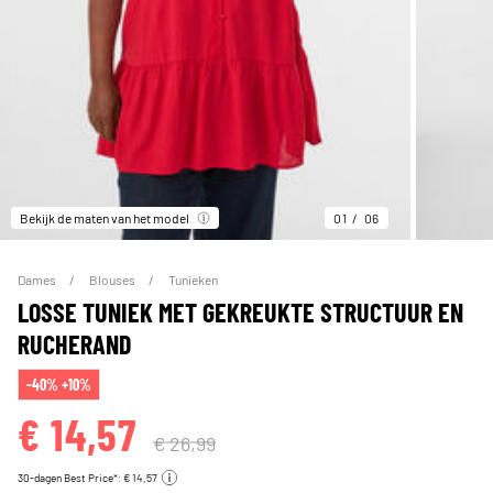
Bekijk de maten van het model
01
06
Dames
Blouses
Tunieken
LOSSE TUNIEK MET GEKREUKTE STRUCTUUR EN
RUCHERAND
-40% +10%
€ 14,57
€ 26,99
30-dagen Best Price*: € 14,57