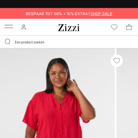
KRIJG BEZORGING VOOR 0,95€*
BESPAAR TOT 50% + 10% EXTRA |
SHOP SALE
Menu