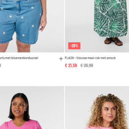
-20%
orts met bloemenborduursel
FLASH - Viscose maxi-rok met smock
reduced from
9
to
€ 21,59
Price reduced from
€ 26,99
to