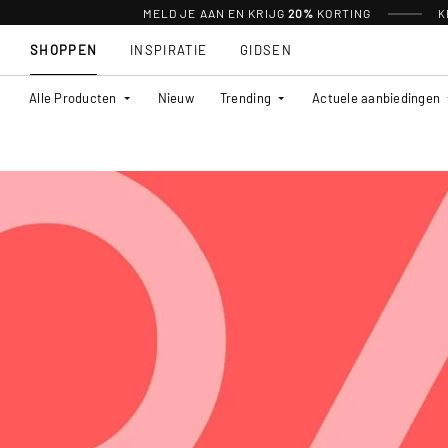
MELD JE AAN EN KRIJG
20%
KORTING
K
SHOPPEN
INSPIRATIE
GIDSEN
Alle Producten
Nieuw
Trending
Actuele aanbiedingen