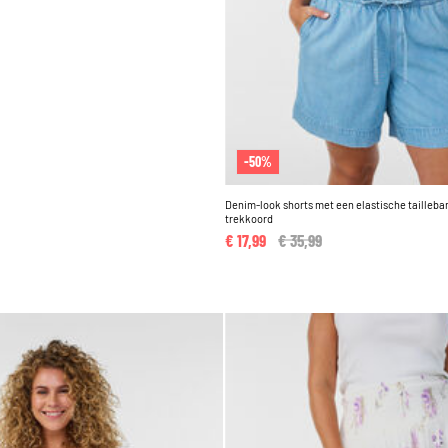
-50%
Denim-look shorts met een elastische tailleba
trekkoord
€ 17,99
Price reduced from
€ 35,99
to