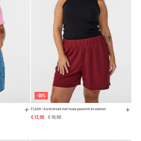
-30%
FLASH - Korte broek met losse pasvorm en zakken
€ 13,99
Price reduced from
€ 19,99
to