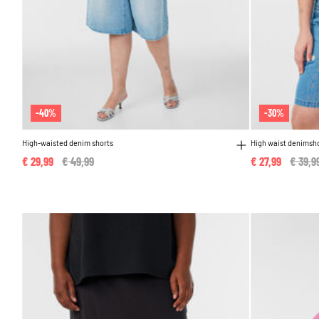
-40%
-30%
High-waisted denim shorts
High waist denimsh
€ 29,99
Price reduced from
€ 49,99
to
€ 27,99
Price 
€ 39,9