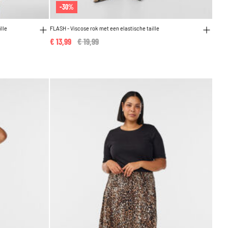
-30%
lle
FLASH - Viscose rok met een elastische taille
€ 13,99
Price reduced from
€ 19,99
to