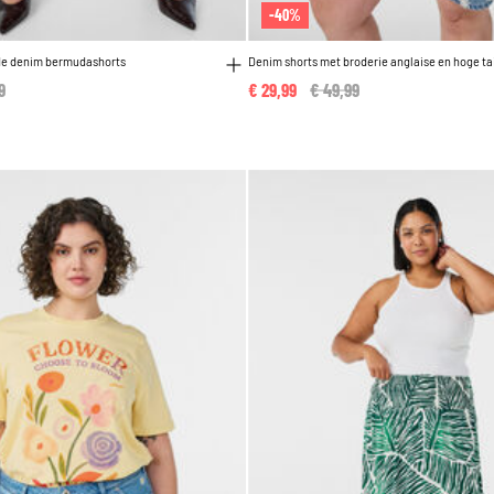
-40%
de denim bermudashorts
Denim shorts met broderie anglaise en hoge tai
reduced from
9
to
€ 29,99
Price reduced from
€ 49,99
to