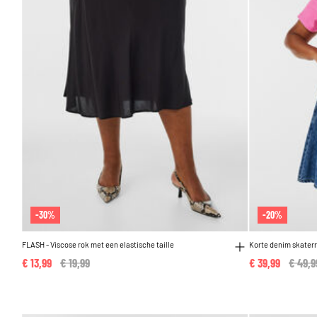
-30%
-20%
FLASH - Viscose rok met een elastische taille
Korte denim skater
€ 13,99
Price reduced from
€ 19,99
to
€ 39,99
Price 
€ 49,9