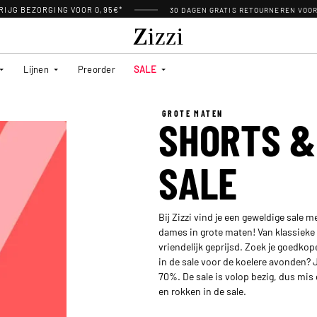
RIJG BEZORGING VOOR 0,95€*
30 DAGEN GRATIS RETOURNEREN VOO
Lijnen
Preorder
SALE
GROTE MATEN
SHORTS &
SALE
Bij Zizzi vind je een geweldige sale 
dames in grote maten! Van klassieke k
vriendelijk geprijsd. Zoek je goedko
in de sale voor de koelere avonden? J
70%. De sale is volop bezig, dus mis
en rokken in de sale.