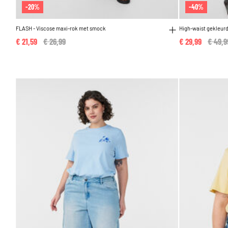
-20%
-40%
FLASH - Viscose maxi-rok met smock
High-waist gekleur
€ 21,59
Price reduced from
€ 26,99
to
€ 29,99
Price 
€ 49,9