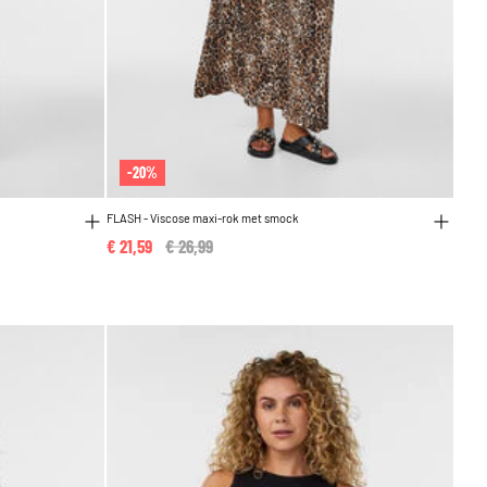
-20%
FLASH - Viscose maxi-rok met smock
€ 21,59
Price reduced from
€ 26,99
to