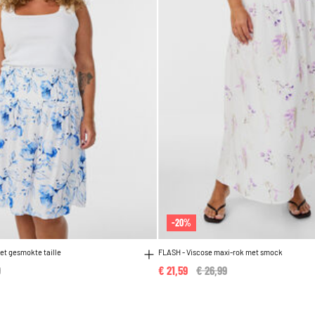
-20%
et gesmokte taille
FLASH - Viscose maxi-rok met smock
reduced from
9
to
€ 21,59
Price reduced from
€ 26,99
to