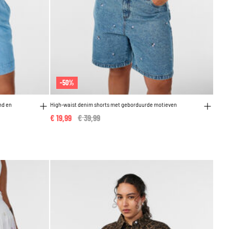
-50%
nd en
High-waist denim shorts met geborduurde motieven
€ 19,99
Price reduced from
€ 39,99
to