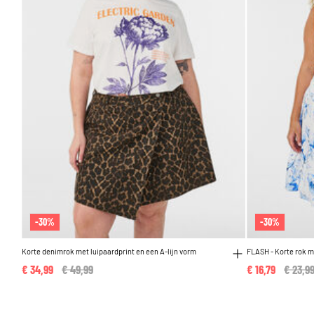
-30%
-30%
Korte denimrok met luipaardprint en een A-lijn vorm
FLASH - Korte rok m
€ 34,99
Price reduced from
€ 49,99
to
€ 16,79
Price 
€ 23,9