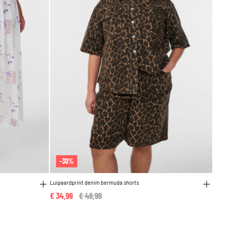
-30%
Luipaardprint denim bermuda shorts
€ 34,99
Price reduced from
€ 49,99
to