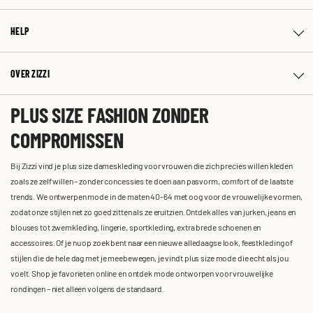
HELP
OVER ZIZZI
PLUS SIZE FASHION ZONDER
COMPROMISSEN
Bij Zizzi vind je plus size dameskleding voor vrouwen die zich precies willen kleden
zoals ze zelf willen – zonder concessies te doen aan pasvorm, comfort of de laatste
trends. We ontwerpen mode in de maten 40-64 met oog voor de vrouwelijke vormen,
zodat onze stijlen net zo goed zitten als ze eruitzien. Ontdek alles van jurken, jeans en
blouses tot zwemkleding, lingerie, sportkleding, extra brede schoenen en
accessoires. Of je nu op zoek bent naar een nieuwe alledaagse look, feestkleding of
stijlen die de hele dag met je meebewegen, je vindt plus size mode die echt als jou
voelt. Shop je favorieten online en ontdek mode ontworpen voor vrouwelijke
rondingen – niet alleen volgens de standaard.