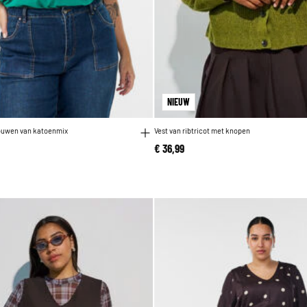
NIEUW
mouwen van katoenmix
Vest van ribtricot met knopen
€ 36,99