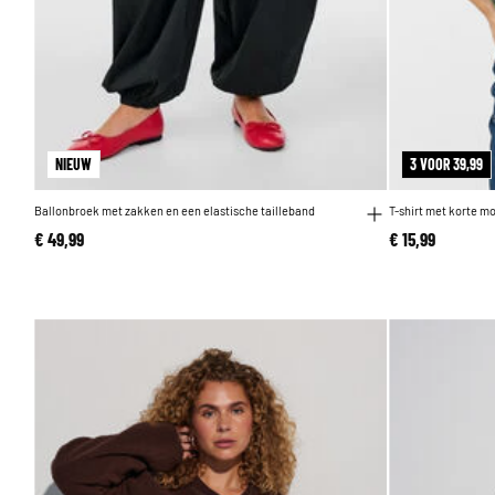
NIEUW
3 VOOR 39,99
Ballonbroek met zakken en een elastische tailleband
T-shirt met korte 
€ 49,99
€ 15,99