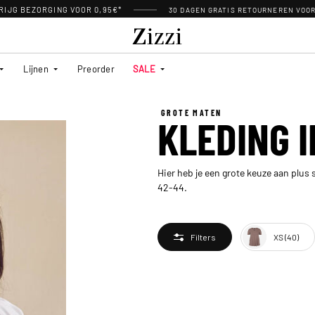
RIJG BEZORGING VOOR 0,95€*
30 DAGEN GRATIS RETOURNEREN VOO
Lijnen
Preorder
SALE
GROTE MATEN
KLEDING I
Hier heb je een grote keuze aan plus 
42-44.
XS (40)
Filters