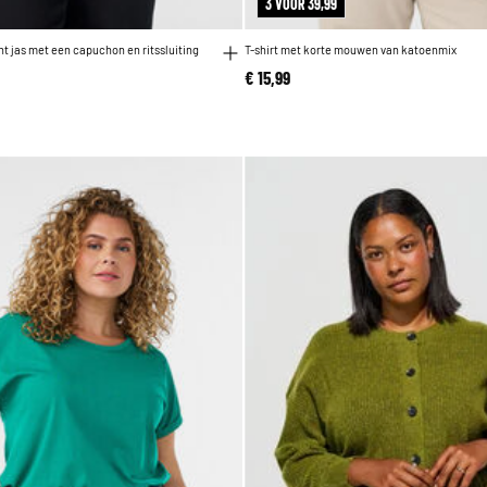
3 VOOR 39,99
t jas met een capuchon en ritssluiting
T-shirt met korte mouwen van katoenmix
€ 15,99