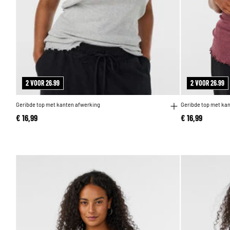
2 VOOR 26.99
2 VOOR 26.99
Geribde top met kanten afwerking
Geribde top met ka
€ 16,99
€ 16,99