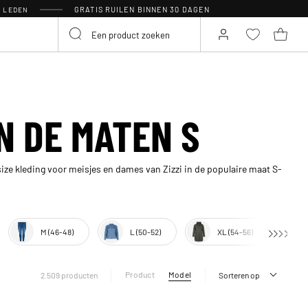
GRATIS RUILEN BINNEN 30 DAGEN
R LEDEN
N DE MATEN S
size kleding voor meisjes en dames van Zizzi in de populaire maat S-
M (46-48)
L (50-52)
XL (54-56)
Product
Model
2.509 producten
Sorteren op