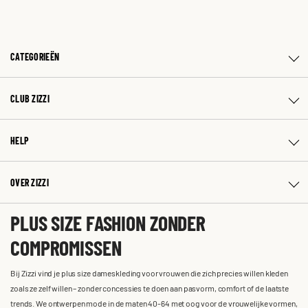
CATEGORIEËN
CLUB ZIZZI
HELP
OVER ZIZZI
PLUS SIZE FASHION ZONDER
COMPROMISSEN
Bij Zizzi vind je plus size dameskleding voor vrouwen die zich precies willen kleden
zoals ze zelf willen – zonder concessies te doen aan pasvorm, comfort of de laatste
trends. We ontwerpen mode in de maten 40-64 met oog voor de vrouwelijke vormen,