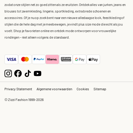
zodat onze stijlen net zo goed zitten als ze eruitzien. Ontdek alles van jurken, jeans en
blouses tot zwemkleding, lingerie, sportkleding, extra brede schoenen en
accessoires. Of je nu op zoek bent naar een nieuwe alledaagse look, feestkleding of
stijlen die de hele dag met je meebewegen, je vindt plus size mode die echt als jou
voelt. Shop je favorieten online en ontdek mode ontworpen voor vrouwelijke
rondingen – niet alleen volgens de standaard.
Privacy Statement
Algemene voorwaarden
Cookies
Sitemap
© Zizzi Fashion 1999-2026