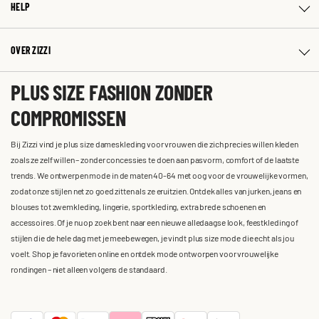
HELP
OVER ZIZZI
PLUS SIZE FASHION ZONDER
COMPROMISSEN
Bij Zizzi vind je plus size dameskleding voor vrouwen die zich precies willen kleden
zoals ze zelf willen – zonder concessies te doen aan pasvorm, comfort of de laatste
trends. We ontwerpen mode in de maten 40-64 met oog voor de vrouwelijke vormen,
zodat onze stijlen net zo goed zitten als ze eruitzien. Ontdek alles van jurken, jeans en
blouses tot zwemkleding, lingerie, sportkleding, extra brede schoenen en
accessoires. Of je nu op zoek bent naar een nieuwe alledaagse look, feestkleding of
stijlen die de hele dag met je meebewegen, je vindt plus size mode die echt als jou
voelt. Shop je favorieten online en ontdek mode ontworpen voor vrouwelijke
rondingen – niet alleen volgens de standaard.