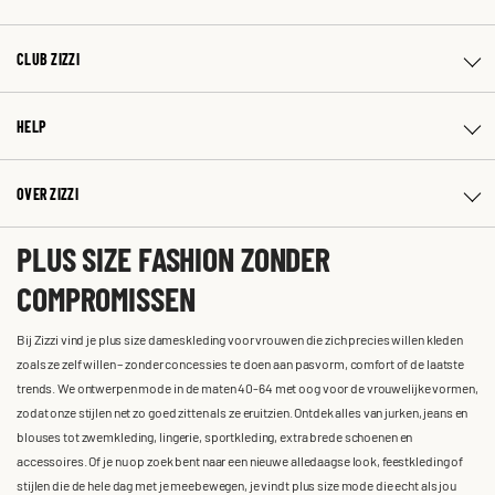
CLUB ZIZZI
HELP
OVER ZIZZI
PLUS SIZE FASHION ZONDER
COMPROMISSEN
Bij Zizzi vind je plus size dameskleding voor vrouwen die zich precies willen kleden
zoals ze zelf willen – zonder concessies te doen aan pasvorm, comfort of de laatste
trends. We ontwerpen mode in de maten 40-64 met oog voor de vrouwelijke vormen,
zodat onze stijlen net zo goed zitten als ze eruitzien. Ontdek alles van jurken, jeans en
blouses tot zwemkleding, lingerie, sportkleding, extra brede schoenen en
accessoires. Of je nu op zoek bent naar een nieuwe alledaagse look, feestkleding of
stijlen die de hele dag met je meebewegen, je vindt plus size mode die echt als jou