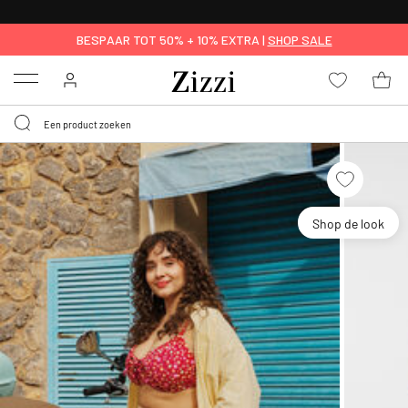
KRIJG BEZORGING VOOR 0,95€*
BESPAAR TOT 50% + 10% EXTRA |
SHOP SALE
Menu
Shop de look