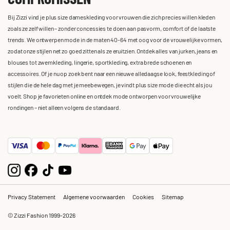
Bij Zizzi vind je plus size dameskleding voor vrouwen die zich precies willen kleden
zoals ze zelf willen – zonder concessies te doen aan pasvorm, comfort of de laatste
trends. We ontwerpen mode in de maten 40-64 met oog voor de vrouwelijke vormen,
zodat onze stijlen net zo goed zitten als ze eruitzien. Ontdek alles van jurken, jeans en
blouses tot zwemkleding, lingerie, sportkleding, extra brede schoenen en
accessoires. Of je nu op zoek bent naar een nieuwe alledaagse look, feestkleding of
stijlen die de hele dag met je meebewegen, je vindt plus size mode die echt als jou
voelt. Shop je favorieten online en ontdek mode ontworpen voor vrouwelijke
rondingen – niet alleen volgens de standaard.
Privacy Statement
Algemene voorwaarden
Cookies
Sitemap
© Zizzi Fashion 1999-2026