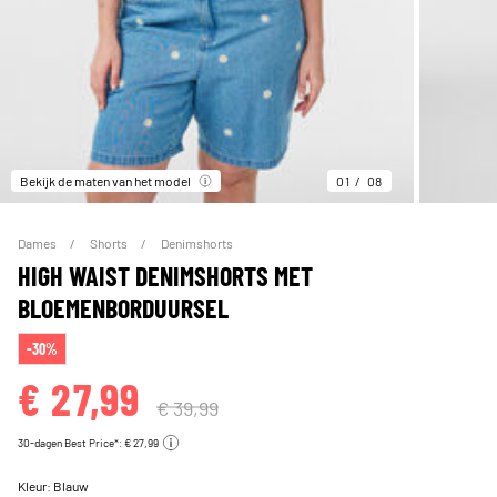
Bekijk de maten van het model
01
08
Dames
Shorts
Denimshorts
HIGH WAIST DENIMSHORTS MET
BLOEMENBORDUURSEL
-30%
€ 27,99
€ 39,99
30-dagen Best Price*: € 27,99
Kleur:
Blauw