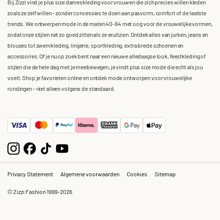
Bij Zizzi vind je plus size dameskleding voor vrouwen die zich precies willen kleden
zoals ze zelf willen – zonder concessies te doen aan pasvorm, comfort of de laatste
trends. We ontwerpen mode in de maten 40-64 met oog voor de vrouwelijke vormen,
zodat onze stijlen net zo goed zitten als ze eruitzien. Ontdek alles van jurken, jeans en
blouses tot zwemkleding, lingerie, sportkleding, extra brede schoenen en
accessoires. Of je nu op zoek bent naar een nieuwe alledaagse look, feestkleding of
stijlen die de hele dag met je meebewegen, je vindt plus size mode die echt als jou
voelt. Shop je favorieten online en ontdek mode ontworpen voor vrouwelijke
rondingen – niet alleen volgens de standaard.
Privacy Statement
Algemene voorwaarden
Cookies
Sitemap
© Zizzi Fashion 1999-2026