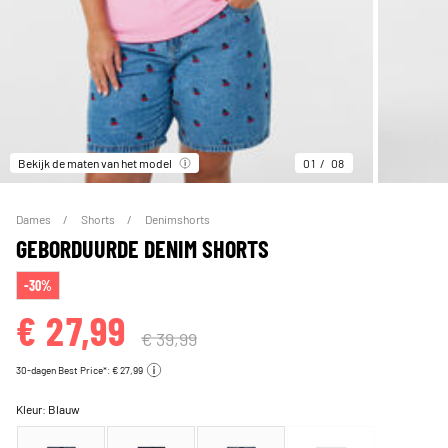
Bekijk de maten van het model
01
08
Dames
Shorts
Denimshorts
GEBORDUURDE DENIM SHORTS
-30%
€ 27,99
€ 39,99
30-dagen Best Price*: € 27,99
Kleur:
Blauw