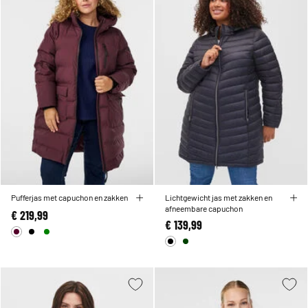
Pufferjas met capuchon en zakken
Lichtgewicht jas met zakken en
afneembare capuchon
€ 219,99
€ 139,99