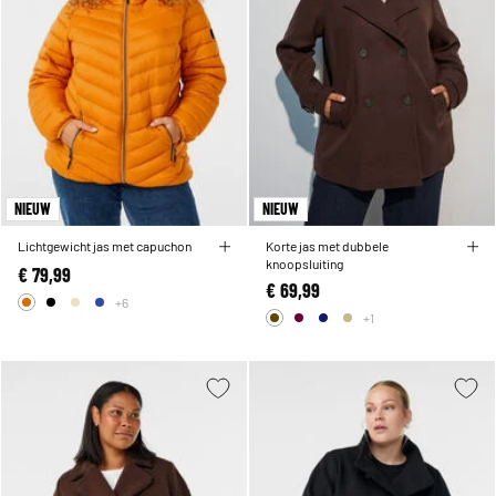
NIEUW
NIEUW
Lichtgewicht jas met capuchon
Korte jas met dubbele
knoopsluiting
€ 79,99
€ 69,99
+6
+1