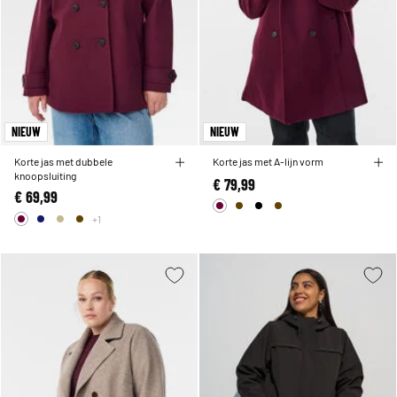
NIEUW
NIEUW
Korte jas met dubbele
Korte jas met A-lijn vorm
knoopsluiting
€ 79,99
€ 69,99
+1