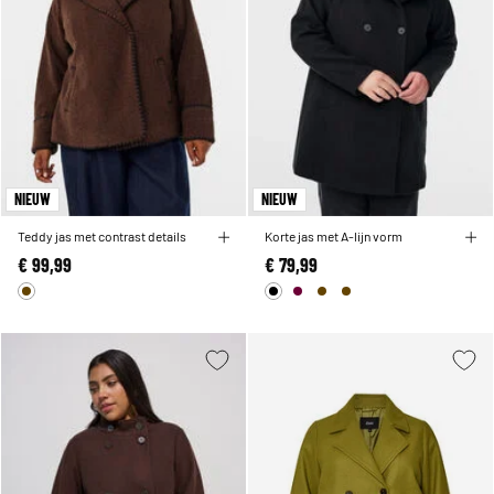
NIEUW
NIEUW
Teddy jas met contrast details
Korte jas met A-lijn vorm
€ 99,99
€ 79,99