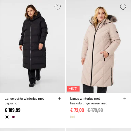
-60%
Lange puffer winterjas met
Lange winterjas met
capuchon
haaksluitingen en een nep
bontkraag
€ 189,99
€ 72,00
Price reduced from
€ 179,99
to