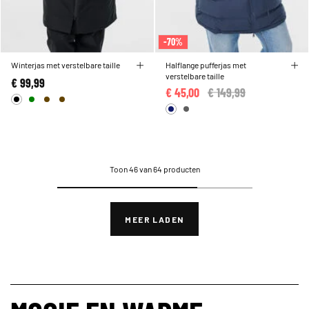
-70%
Winterjas met verstelbare taille
Halflange pufferjas met
verstelbare taille
€ 99,99
€ 45,00
Price reduced from
€ 149,99
to
Toon 46 van 64 producten
MEER LADEN