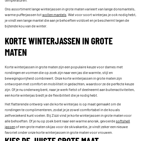
Ons assortiment lange winterjassen in grote maten varieert van lange donsmantels,
warme pufferjassen tot
wollen mantels
. Wat voor soort winterjas je ook nodig hebt,
je vindt een lange mantel die aan je behoeften voldoet en je beschermt tegen de
bijtende kou van de winter.
KORTE WINTERJASSEN IN GROTE
MATEN
Korte winterjassen in grote maten zijn een populaire keuze voor dames met
rondingen en vormen die op zoek zijn naar een jas die warmte, stijl en
bewegingsvrijheid combineert. Onze korte winterjassen in grote maten zijn
ontworpen met comfort en mobiliteit in gedachten, waardoor ze de perfecte keuze
zijn. Of je nu onderweg bent, naar je werk fietst of deelneemt aan buitenactiviteiten,
een korte winterjas biedt je de flexibiliteit die je nodig hebt.
Het flatterende ontwerp van de korte winterjas is op maat gemaakt om de
rondingen te complimenteren, zodat je je zowel comfortabel in de kou als
zelfverzekerd kunt voelen. Bij Zizzi vind je korte winterjassen in grote maten voor
alle behoeften. Of je nu op zoek bent naar een warme anorak, gevoerde
softshell
jassen
of een grote maten skijas voor de skivakantie, je vindt zeker een nieuwe
favoriet onder onze korte winterjassen in grote maten voor vrouwen.
KIES DE JUISTE GROTE MAAT