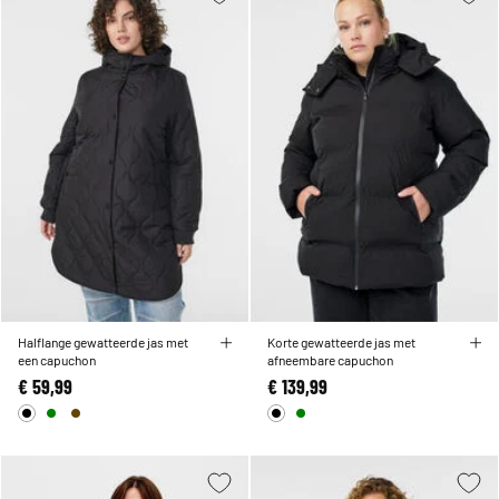
Halflange gewatteerde jas met
Korte gewatteerde jas met
een capuchon
afneembare capuchon
€ 59,99
€ 139,99