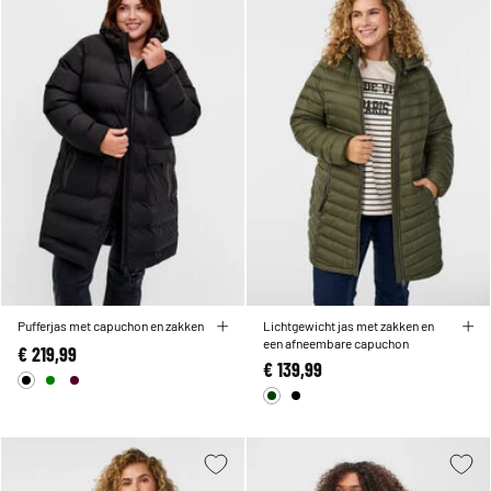
Pufferjas met capuchon en zakken
Lichtgewicht jas met zakken en
een afneembare capuchon
€ 219,99
€ 139,99