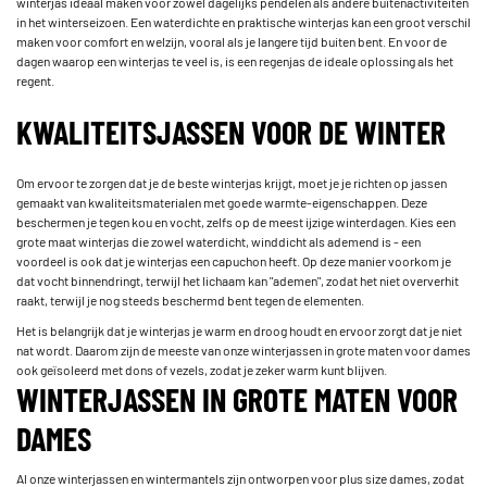
winterjas ideaal maken voor zowel dagelijks pendelen als andere buitenactiviteiten
in het winterseizoen. Een waterdichte en praktische winterjas kan een groot verschil
maken voor comfort en welzijn, vooral als je langere tijd buiten bent. En voor de
dagen waarop een winterjas te veel is, is een regenjas de ideale oplossing als het
regent.
KWALITEITSJASSEN VOOR DE WINTER
Om ervoor te zorgen dat je de beste winterjas krijgt, moet je je richten op jassen
gemaakt van kwaliteitsmaterialen met goede warmte-eigenschappen. Deze
beschermen je tegen kou en vocht, zelfs op de meest ijzige winterdagen. Kies een
grote maat winterjas die zowel waterdicht, winddicht als ademend is - een
voordeel is ook dat je winterjas een capuchon heeft. Op deze manier voorkom je
dat vocht binnendringt, terwijl het lichaam kan "ademen", zodat het niet oververhit
raakt, terwijl je nog steeds beschermd bent tegen de elementen.
Het is belangrijk dat je winterjas je warm en droog houdt en ervoor zorgt dat je niet
nat wordt. Daarom zijn de meeste van onze winterjassen in grote maten voor dames
ook geïsoleerd met dons of vezels, zodat je zeker warm kunt blijven.
WINTERJASSEN IN GROTE MATEN VOOR
DAMES
Al onze winterjassen en wintermantels zijn ontworpen voor plus size dames, zodat