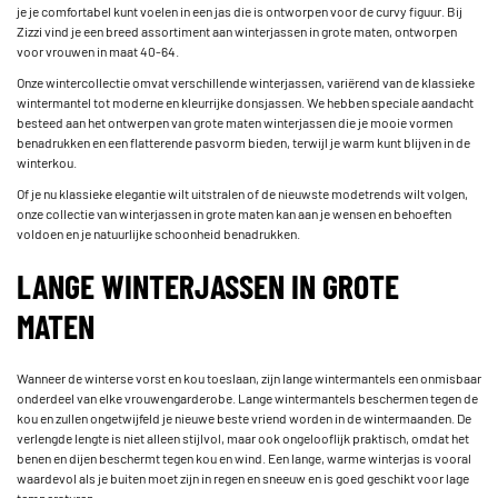
je je comfortabel kunt voelen in een jas die is ontworpen voor de curvy figuur. Bij
Zizzi vind je een breed assortiment aan winterjassen in grote maten, ontworpen
voor vrouwen in maat 40-64.
Onze wintercollectie omvat verschillende winterjassen, variërend van de klassieke
wintermantel tot moderne en kleurrijke donsjassen. We hebben speciale aandacht
besteed aan het ontwerpen van grote maten winterjassen die je mooie vormen
benadrukken en een flatterende pasvorm bieden, terwijl je warm kunt blijven in de
winterkou.
Of je nu klassieke elegantie wilt uitstralen of de nieuwste modetrends wilt volgen,
onze collectie van winterjassen in grote maten kan aan je wensen en behoeften
voldoen en je natuurlijke schoonheid benadrukken.
LANGE WINTERJASSEN IN GROTE
MATEN
Wanneer de winterse vorst en kou toeslaan, zijn lange wintermantels een onmisbaar
onderdeel van elke vrouwengarderobe. Lange wintermantels beschermen tegen de
kou en zullen ongetwijfeld je nieuwe beste vriend worden in de wintermaanden. De
verlengde lengte is niet alleen stijlvol, maar ook ongelooflijk praktisch, omdat het
benen en dijen beschermt tegen kou en wind. Een lange, warme winterjas is vooral
waardevol als je buiten moet zijn in regen en sneeuw en is goed geschikt voor lage
temperaturen.