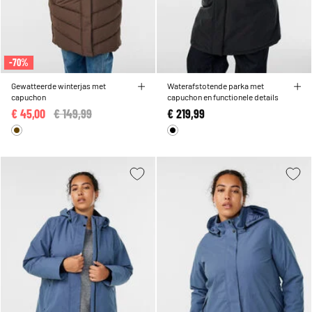
-70%
Gewatteerde winterjas met
Waterafstotende parka met
capuchon
capuchon en functionele details
€ 45,00
Price reduced from
€ 149,99
to
€ 219,99