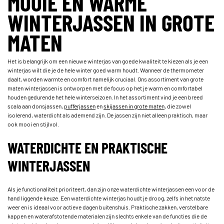
MOOIE EN WARME
WINTERJASSEN IN GROTE
MATEN
Het is belangrijk om een nieuwe winterjas van goede kwaliteit te kiezen als je een
winterjas wilt die je de hele winter goed warm houdt. Wanneer de thermometer
daalt, worden warmte en comfort namelijk cruciaal. Ons assortiment van grote
maten winterjassen is ontworpen met de focus op het je warm en comfortabel
houden gedurende het hele winterseizoen. In het assortiment vind je een breed
scala aan donsjassen,
pufferjassen
en
skijassen in grote maten
, die zowel
isolerend, waterdicht als ademend zijn. De jassen zijn niet alleen praktisch, maar
ook mooi en stijlvol.
WATERDICHTE EN PRAKTISCHE
WINTERJASSEN
Als je functionaliteit prioriteert, dan zijn onze waterdichte winterjassen een voor de
hand liggende keuze. Een waterdichte winterjas houdt je droog, zelfs in het natste
weer en is ideaal voor actieve dagen buitenshuis. Praktische zakken, verstelbare
kappen en waterafstotende materialen zijn slechts enkele van de functies die de