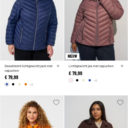
NIEUW
Gewatteerd lichtgewicht jack met
Lichtgewicht jas met capuchon
capuchon
€ 79,99
€ 79,99
+6
+6