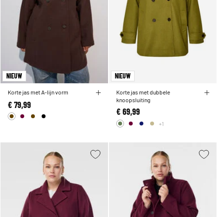
NIEUW
NIEUW
Korte jas met A-lijn vorm
Korte jas met dubbele
knoopsluiting
€ 79,99
€ 69,99
+1