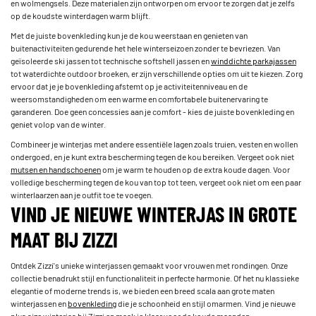
en wolmengsels. Deze materialen zijn ontworpen om ervoor te zorgen dat je zelfs
op de koudste winterdagen warm blijft.
Met de juiste bovenkleding kun je de kou weerstaan en genieten van
buitenactiviteiten gedurende het hele winterseizoen zonder te bevriezen. Van
geïsoleerde ski jassen tot technische softshell jassen en
winddichte parkajassen
tot waterdichte outdoor broeken, er zijn verschillende opties om uit te kiezen. Zorg
ervoor dat je je bovenkleding afstemt op je activiteitenniveau en de
weersomstandigheden om een warme en comfortabele buitenervaring te
garanderen. Doe geen concessies aan je comfort - kies de juiste bovenkleding en
geniet volop van de winter.
Combineer je winterjas met andere essentiële lagen zoals truien, vesten en wollen
ondergoed, en je kunt extra bescherming tegen de kou bereiken. Vergeet ook niet
mutsen en handschoenen
om je warm te houden op de extra koude dagen. Voor
volledige bescherming tegen de kou van top tot teen, vergeet ook niet om een paar
winterlaarzen aan je outfit toe te voegen.
VIND JE NIEUWE WINTERJAS IN GROTE
MAAT BIJ ZIZZI
Ontdek Zizzi's unieke winterjassen gemaakt voor vrouwen met rondingen. Onze
collectie benadrukt stijl en functionaliteit in perfecte harmonie. Of het nu klassieke
elegantie of moderne trends is, we bieden een breed scala aan grote maten
winterjassen en
bovenkleding
die je schoonheid en stijl omarmen. Vind je nieuwe
plus size winterjas bij Zizzi en maak je klaar voor de koude maanden.