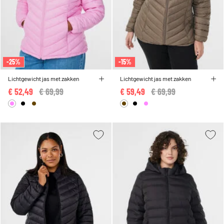
-25%
-15%
Lichtgewicht jas met zakken
Lichtgewicht jas met zakken
€ 52,49
Price reduced from
€ 69,99
to
€ 59,49
Price reduced from
€ 69,99
to