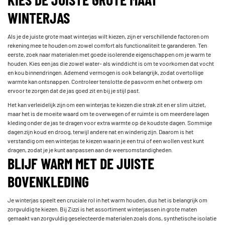
WINTERJAS
Als je de juiste grote maat winterjas wilt kiezen, zijn er verschillende factoren om
rekening mee te houden om zowel comfort als functionaliteit te garanderen. Ten
eerste, zoek naar materialen met goede isolerende eigenschappen om je warm te
houden. Kies een jas die zowel water- als winddicht is om te voorkomen dat vocht
en kou binnendringen. Ademend vermogen is ook belangrijk, zodat overtollige
warmte kan ontsnappen. Controleer tenslotte de pasvorm en het ontwerp om
ervoor te zorgen dat de jas goed zit en bij je stijl past.
Het kan verleidelijk zijn om een winterjas te kiezen die strak zit en er slim uitziet,
maar het is de moeite waard om te overwegen of er ruimte is om meerdere lagen
kleding onder de jas te dragen voor extra warmte op de koudste dagen. Sommige
dagen zijn koud en droog, terwijl andere nat en winderig zijn. Daarom is het
verstandig om een winterjas te kiezen waarin je een trui of een wollen vest kunt
dragen, zodat je je kunt aanpassen aan de weersomstandigheden.
BLIJF WARM MET DE JUISTE
BOVENKLEDING
Je winterjas speelt een cruciale rol in het warm houden, dus het is belangrijk om
zorgvuldig te kiezen. Bij Zizzi is het assortiment winterjassen in grote maten
gemaakt van zorgvuldig geselecteerde materialen zoals dons, synthetische isolatie