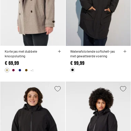
Korte jas met dubbele
Waterafstotende softshell-jas
knoopsluiting
met gewatteerde voering
€ 69,99
€ 99,99
+1