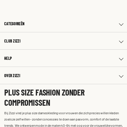
CATEGORIEËN
CLUB ZIZZI
HELP
OVER ZIZZI
PLUS SIZE FASHION ZONDER
COMPROMISSEN
Bij Zizzi vind je plus size dameskleding voor vrouwen die zich precies willen kleden
zoals ze zelf willen – zonder concessies te doen aan pasvorm, comfort of de laatste
trends. We ontwerpen mode in de maten 40-64 met oog voor de vrouwelijke vormen,