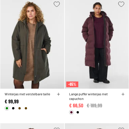
-65%
Winterjas met verstelbare taille
Lange puffer winterjas met
capuchon
€ 99,99
€ 66,50
Price reduced from
€ 189,99
to