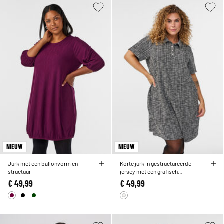
NIEUW
NIEUW
Jurk met een ballonvorm en
Korte jurk in gestructureerde
structuur
jersey met een grafisch
ruitpatroon
€ 49,99
€ 49,99