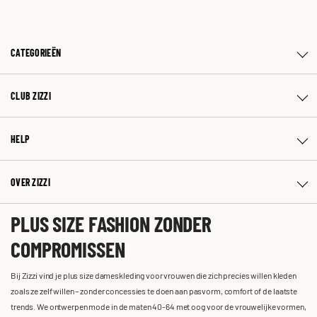
CATEGORIEËN
CLUB ZIZZI
HELP
OVER ZIZZI
PLUS SIZE FASHION ZONDER
COMPROMISSEN
Bij Zizzi vind je plus size dameskleding voor vrouwen die zich precies willen kleden
zoals ze zelf willen – zonder concessies te doen aan pasvorm, comfort of de laatste
trends. We ontwerpen mode in de maten 40-64 met oog voor de vrouwelijke vormen,