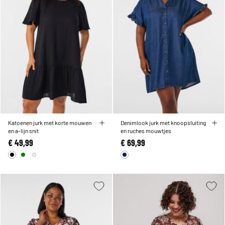
Katoenen jurk met korte mouwen
Denimlook jurk met knoopsluiting
en a-lijn snit
en ruches mouwtjes
€ 49,99
€ 69,99