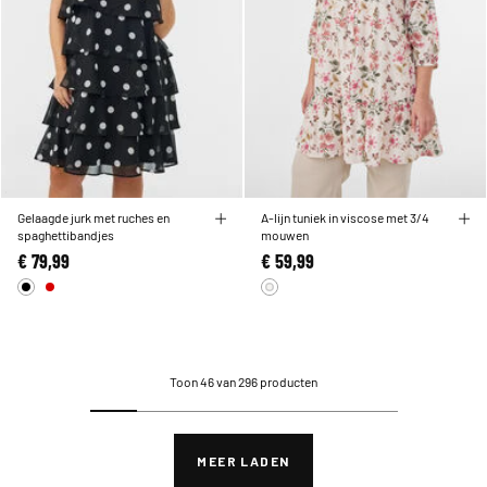
Gelaagde jurk met ruches en
A-lijn tuniek in viscose met 3/4
spaghettibandjes
mouwen
€ 79,99
€ 59,99
Toon 46 van 296 producten
MEER LADEN