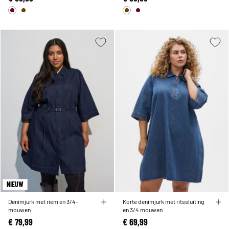
NIEUW
Denimjurk met riem en 3/4-
Korte denimjurk met ritssluiting
mouwen
en 3/4 mouwen
€ 79,99
€ 69,99