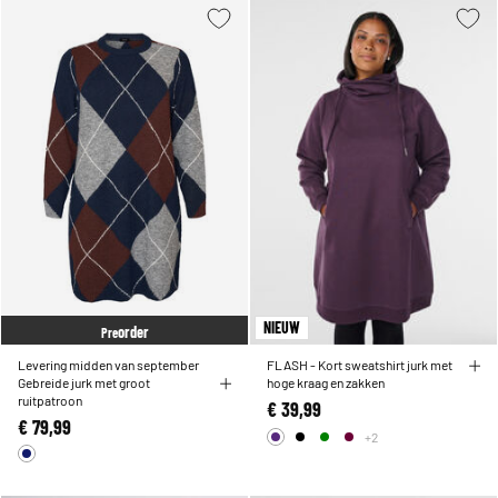
NIEUW
order
Pre
Levering midden van september
FLASH - Kort sweatshirt jurk met
Gebreide jurk met groot
hoge kraag en zakken
ruitpatroon
€ 39,99
€ 79,99
+2