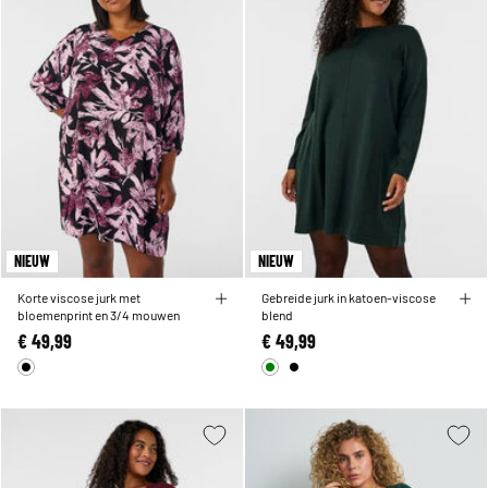
NIEUW
NIEUW
Korte viscose jurk met
Gebreide jurk in katoen-viscose
bloemenprint en 3/4 mouwen
blend
€ 49,99
€ 49,99