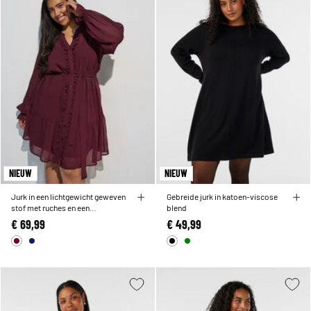
NIEUW
NIEUW
Jurk in een lichtgewicht geweven
Gebreide jurk in katoen-viscose
stof met ruches en een
blend
strikceintuur
€ 69,99
€ 49,99