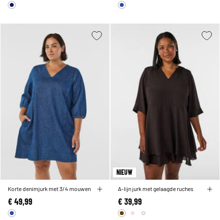
NIEUW
Korte denimjurk met 3/4 mouwen
A-lijn jurk met gelaagde ruches
€ 49,99
€ 39,99