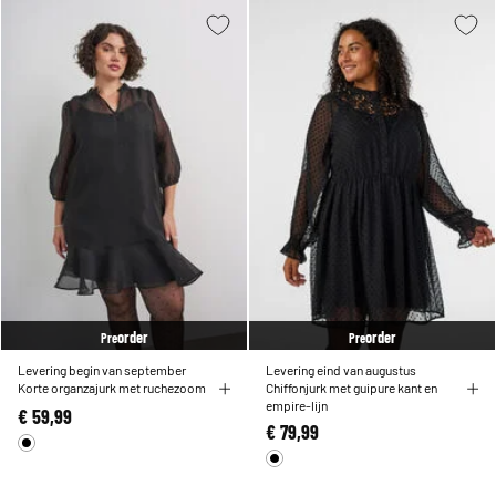
order
order
Pre
Pre
Levering begin van september
Levering eind van augustus
Korte organzajurk met ruchezoom
Chiffonjurk met guipure kant en
empire-lijn
€ 59,99
€ 79,99