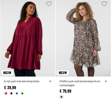
NIEUW
NIEUW
A-lijn jurk met een empirelijn
Chiffon jurk met bloemenprint en
rucheslagen
€ 39,99
€ 79,99