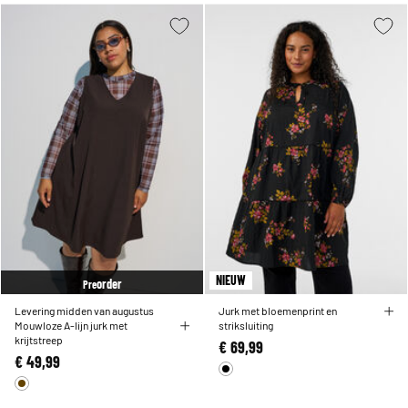
NIEUW
order
Pre
Levering midden van augustus
Jurk met bloemenprint en
Mouwloze A-lijn jurk met
striksluiting
krijtstreep
€ 69,99
€ 49,99