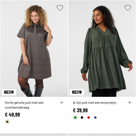
NIEUW
NIEUW
Korte geruite jurk met een
A-lijn jurk met een empirelijn
overhemdkraag
€ 39,99
€ 49,99