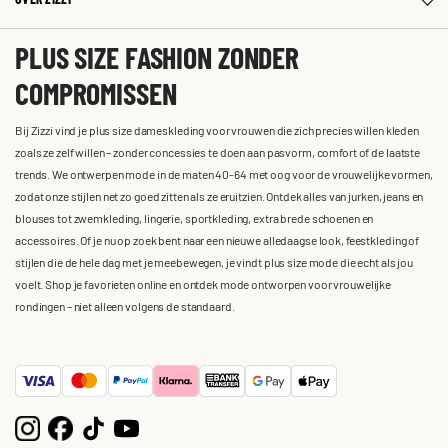
PLUS SIZE FASHION ZONDER
COMPROMISSEN
Bij Zizzi vind je plus size dameskleding voor vrouwen die zich precies willen kleden
zoals ze zelf willen – zonder concessies te doen aan pasvorm, comfort of de laatste
trends. We ontwerpen mode in de maten 40-64 met oog voor de vrouwelijke vormen,
zodat onze stijlen net zo goed zitten als ze eruitzien. Ontdek alles van jurken, jeans en
blouses tot zwemkleding, lingerie, sportkleding, extra brede schoenen en
accessoires. Of je nu op zoek bent naar een nieuwe alledaagse look, feestkleding of
stijlen die de hele dag met je meebewegen, je vindt plus size mode die echt als jou
voelt. Shop je favorieten online en ontdek mode ontworpen voor vrouwelijke
rondingen – niet alleen volgens de standaard.