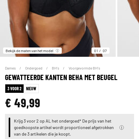
Bekijk de maten van het model
01
07
Dames
Ondergoed
BH's
Voorgevormde BH's
GEWATTEERDE KANTEN BEHA MET BEUGEL
3 VOOR 2
NIEUW
€ 49,99
Krijg 3 voor 2 op AL het ondergoed* De prijs van het
goedkoopste artikel wordt proportioneel afgetrokken
van de 3 artikelen die je koopt.