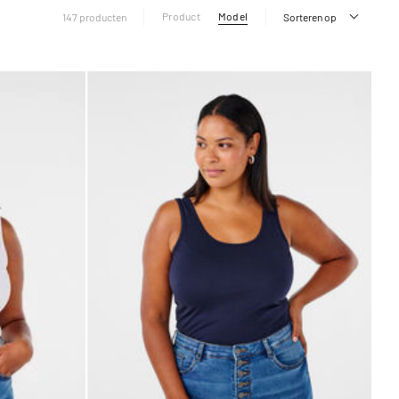
Product
Model
147 producten
Sorteren op