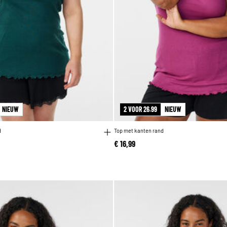
NIEUW
2 VOOR 26.99
NIEUW
d
Top met kanten rand
€ 16,99