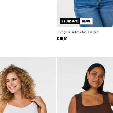
2 VOOR 34.99
NIEUW
Effen gekleurd basic top in katoen
€ 19,99