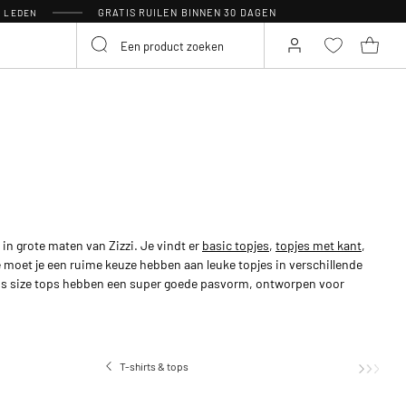
GRATIS RUILEN BINNEN 30 DAGEN
R LEDEN
s in grote maten van Zizzi. Je vindt er
basic topjes
,
topjes met kant
,
e moet je een ruime keuze hebben aan leuke topjes in verschillende
lus size tops hebben een super goede pasvorm, ontworpen voor
T-shirts & tops