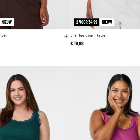
NIEUW
2 VOOR 34.99
NIEUW
atoen
Effen basic top in katoen
€ 19,99