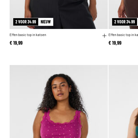
2 VOOR 34.99
NIEUW
2 VOOR 34.99
Effen basic top in katoen
Effen basic top in k
€ 19,99
€ 19,99