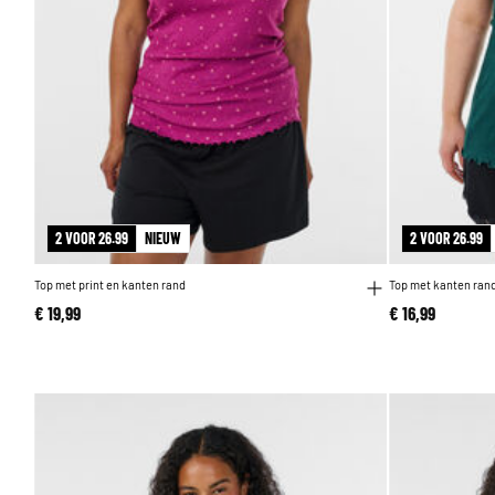
2 VOOR 26.99
NIEUW
2 VOOR 26.99
Top met print en kanten rand
Top met kanten ran
€ 19,99
€ 16,99