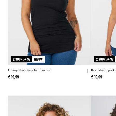
2 VOOR 34.99
NIEUW
2 VOOR 34.99
Effen gekleurd basic top in katoen
Basic strop top in k
€ 19,99
€ 19,99