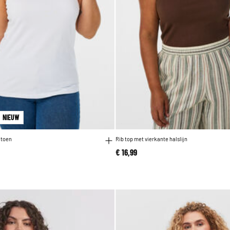
NIEUW
atoen
Rib top met vierkante halslijn
€ 16,99