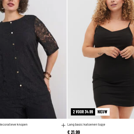
2 VOOR 34.99
NIEUW
decoratieve knopen
Lang basic katoenen topje
€ 21,99