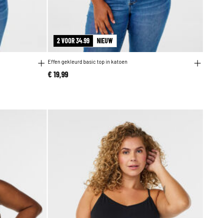
2 VOOR 34.99
NIEUW
Effen gekleurd basic top in katoen
€ 19,99