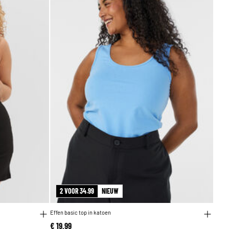
2 VOOR 34.99
NIEUW
Effen basic top in katoen
€ 19,99