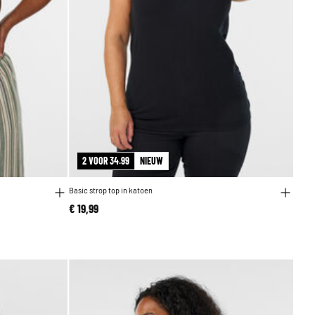
2 VOOR 34.99
NIEUW
Basic strop top in katoen
€ 19,99