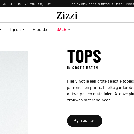
RIJG BEZORGING VOOR 0,95€*
30 DAGEN GRATIS RETOURNEREN VOO
Lijnen
Preorder
SALE
TOPS
IN GROTE MATEN
Hier vindt je een grote selectie topje
patronen en prints. In elke garderob
ontwerpen en materialen. Al onze p
vrouwen met rondingen.
Filters
(1)