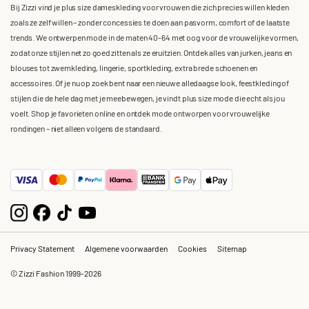
Bij Zizzi vind je plus size dameskleding voor vrouwen die zich precies willen kleden
zoals ze zelf willen – zonder concessies te doen aan pasvorm, comfort of de laatste
trends. We ontwerpen mode in de maten 40-64 met oog voor de vrouwelijke vormen,
zodat onze stijlen net zo goed zitten als ze eruitzien. Ontdek alles van jurken, jeans en
blouses tot zwemkleding, lingerie, sportkleding, extra brede schoenen en
accessoires. Of je nu op zoek bent naar een nieuwe alledaagse look, feestkleding of
stijlen die de hele dag met je meebewegen, je vindt plus size mode die echt als jou
voelt. Shop je favorieten online en ontdek mode ontworpen voor vrouwelijke
rondingen – niet alleen volgens de standaard.
Privacy Statement
Algemene voorwaarden
Cookies
Sitemap
© Zizzi Fashion 1999-2026