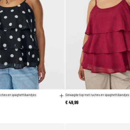
uches en spaghettibandjes
Gelaagde top met ruches en spaghettibandjes
€ 49,99