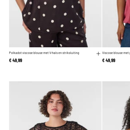
Polkadot viscose blouse met V-hals en striksluiting
Viscose blouse met 
€ 49,99
€ 49,99