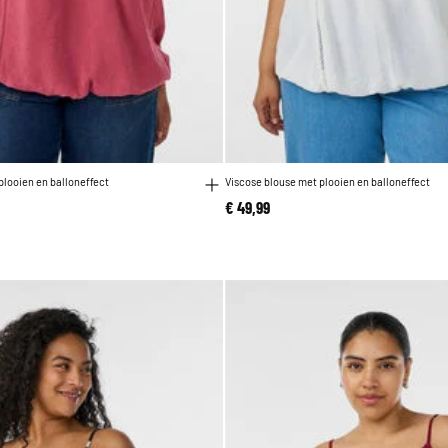
plooien en balloneffect
Viscose blouse met plooien en balloneffect
€ 49,99