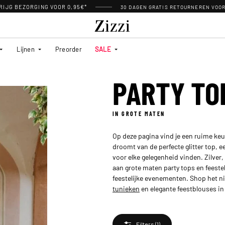
RIJG BEZORGING VOOR 0,95€*
30 DAGEN GRATIS RETOURNEREN VOO
Lijnen
Preorder
SALE
PARTY TO
IN GROTE MATEN
Op deze pagina vind je een ruime keuz
droomt van de perfecte glitter top, een
voor elke gelegenheid vinden. Zilver, 
aan grote maten party tops en feestel
feestelijke evenementen. Shop het n
tunieken
en elegante feestblouses in
Filters
(1)