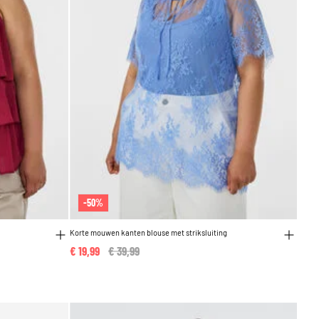
-50%
Korte mouwen kanten blouse met striksluiting
€ 19,99
Price reduced from
€ 39,99
to