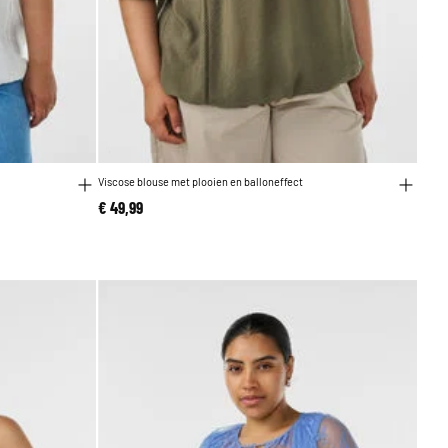
Viscose blouse met plooien en balloneffect
€ 49,99