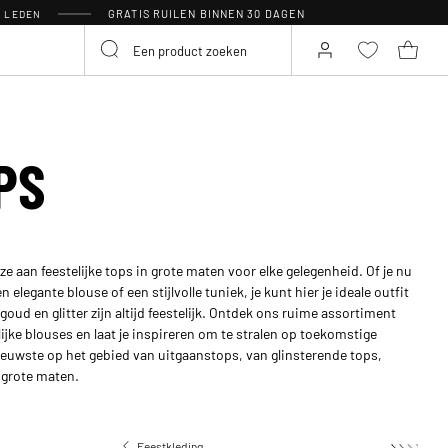
GRATIS RUILEN BINNEN 30 DAGEN
R LEDEN
PS
e aan feestelijke tops in grote maten voor elke gelegenheid. Of je nu
 elegante blouse of een stijlvolle tuniek, je kunt hier je ideale outfit
goud en glitter zijn altijd feestelijk. Ontdek ons ruime assortiment
ijke blouses en laat je inspireren om te stralen op toekomstige
ieuwste op het gebied van uitgaanstops, van glinsterende tops,
 grote maten.
Feestkleding