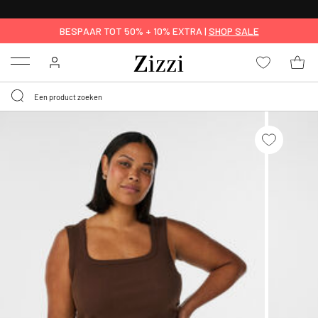
KRIJG BEZORGING VOOR 0,95€*
BESPAAR TOT 50% + 10% EXTRA |
SHOP SALE
Menu