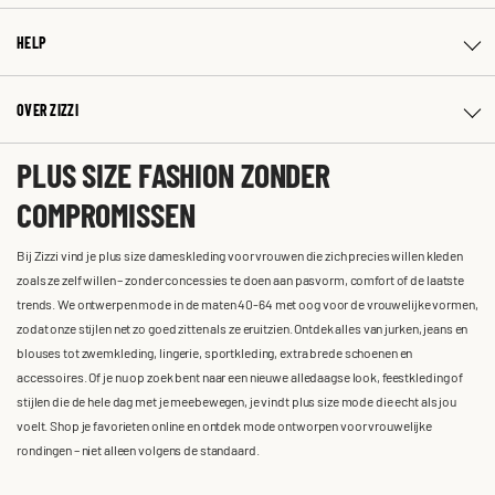
HELP
OVER ZIZZI
PLUS SIZE FASHION ZONDER
COMPROMISSEN
Bij Zizzi vind je plus size dameskleding voor vrouwen die zich precies willen kleden
zoals ze zelf willen – zonder concessies te doen aan pasvorm, comfort of de laatste
trends. We ontwerpen mode in de maten 40-64 met oog voor de vrouwelijke vormen,
zodat onze stijlen net zo goed zitten als ze eruitzien. Ontdek alles van jurken, jeans en
blouses tot zwemkleding, lingerie, sportkleding, extra brede schoenen en
accessoires. Of je nu op zoek bent naar een nieuwe alledaagse look, feestkleding of
stijlen die de hele dag met je meebewegen, je vindt plus size mode die echt als jou
voelt. Shop je favorieten online en ontdek mode ontworpen voor vrouwelijke
rondingen – niet alleen volgens de standaard.