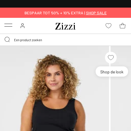
KRIJG BEZORGING VOOR 0,95€*
BESPAAR TOT 50% + 10% EXTRA |
SHOP SALE
Menu
Shop de look