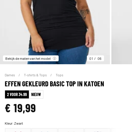
Bekijk de maten van het model
01
06
Dames
T-shirts & Tops
Tops
EFFEN GEKLEURD BASIC TOP IN KATOEN
2 VOOR 34.99
NIEUW
€ 19,99
Kleur:
Zwart