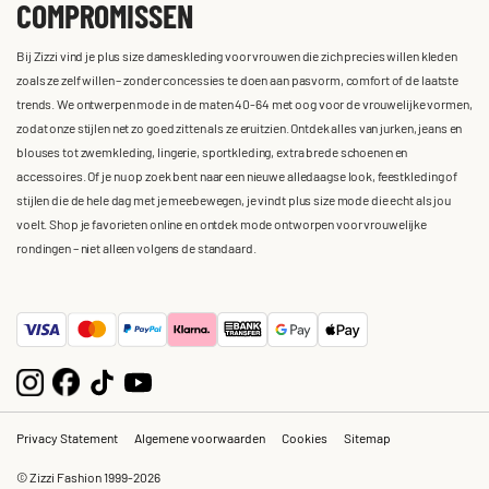
COMPROMISSEN
Bij Zizzi vind je plus size dameskleding voor vrouwen die zich precies willen kleden
zoals ze zelf willen – zonder concessies te doen aan pasvorm, comfort of de laatste
trends. We ontwerpen mode in de maten 40-64 met oog voor de vrouwelijke vormen,
zodat onze stijlen net zo goed zitten als ze eruitzien. Ontdek alles van jurken, jeans en
blouses tot zwemkleding, lingerie, sportkleding, extra brede schoenen en
accessoires. Of je nu op zoek bent naar een nieuwe alledaagse look, feestkleding of
stijlen die de hele dag met je meebewegen, je vindt plus size mode die echt als jou
voelt. Shop je favorieten online en ontdek mode ontworpen voor vrouwelijke
rondingen – niet alleen volgens de standaard.
Privacy Statement
Algemene voorwaarden
Cookies
Sitemap
© Zizzi Fashion 1999-2026