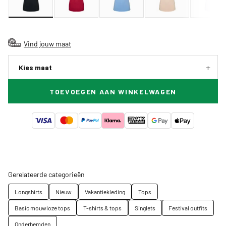
Vind jouw maat
Kies maat
TOEVOEGEN AAN WINKELWAGEN
Gerelateerde categorieën
Longshirts
Nieuw
Vakantiekleding
Tops
Basic mouwloze tops
T-shirts & tops
Singlets
Festival outfits
Onderhemden