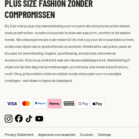
PLUS SIZE FASHION ZONDER
COMPROMISSEN
Bij Zizzi vind je plus size dameskleding voor vrouwen die zich precies willen kleden
zoals ze zelf willen – zonder concessies te doen aan pasvorm, comfort of de laatste
trends. We ontwerpen mode in de maten 40-64 met oog voor de vrouwelijke vormen,
zodat onze stijlen net zo goed zitten als ze eruitzien. Ontdek alles van jurken, jeans en
blouses tot zwemkleding, lingerie, sportkleding, extra brede schoenen en
accessoires. Of je nu op zoek bent naar een nieuwe alledaagse look, feestkleding of
stijlen die de hele dag met je meebewegen, je vindt plus size mode die echt als jou
voelt. Shop je favorieten online en ontdek mode ontworpen voor vrouwelijke
rondingen – niet alleen volgens de standaard.
Privacy Statement
Algemene voorwaarden
Cookies
Sitemap