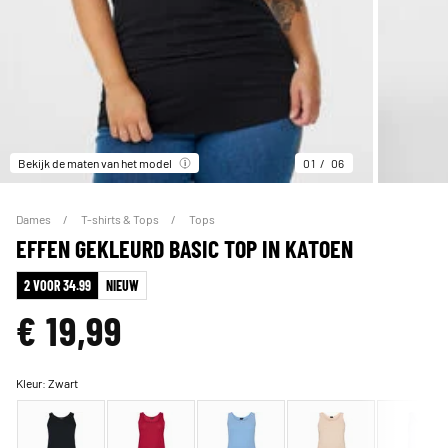
Bekijk de maten van het model
01
06
Dames
T-shirts & Tops
Tops
EFFEN GEKLEURD BASIC TOP IN KATOEN
2 VOOR 34.99
NIEUW
€ 19,99
Kleur:
Zwart