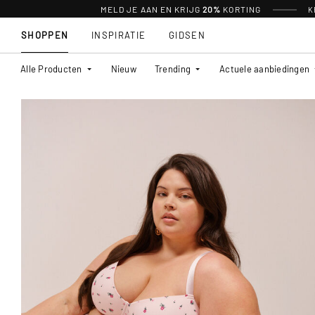
MELD JE AAN EN KRIJG
20%
KORTING
K
SHOPPEN
INSPIRATIE
GIDSEN
Alle Producten
Nieuw
Trending
Actuele aanbiedingen