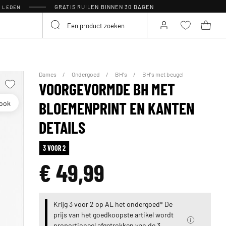
GRATIS RUILEN BINNEN 30 DAGEN
R LEDEN
Dames
Ondergoed
BH's
BH's met beugel
VOORGEVORMDE BH MET
look
BLOEMENPRINT EN KANTEN
DETAILS
3 VOOR 2
€ 49,99
Krijg 3 voor 2 op AL het ondergoed* De
prijs van het goedkoopste artikel wordt
proportioneel afgetrokken van de 3