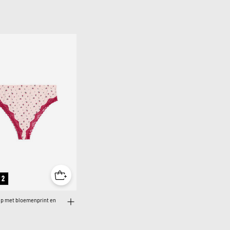
 2
lip met bloemenprint en