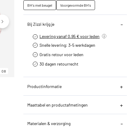
BH's met beugel
Voorgevormde BH's
Bij Zizzi krijg je
Levering vanaf 0.95 € voor leden
Snelle levering: 3-5 werkdagen
Gratis retour voor leden
30 dagen retourrecht­
08
06
08
Productinformatie
Maattabel en productafmetingen
Materialen & verzorging