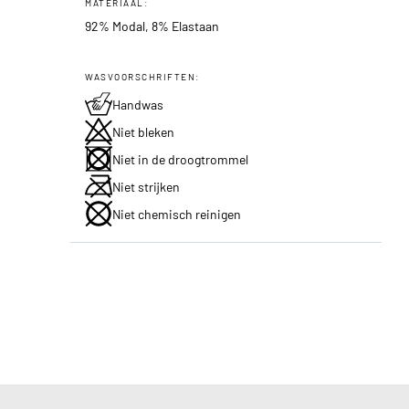
MATERIAAL:
92% Modal, 8% Elastaan
WASVOORSCHRIFTEN:
Handwas
Niet bleken
Niet in de droogtrommel
Niet strijken
Niet chemisch reinigen