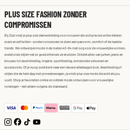
PLUS SIZE FASHION ZONDER
COMPROMISSEN
Bij Zizzi vind je plus size dameskleding voor vrouwen die zich precies willen kleden
zoals ze zelf willen – zonder concessies te doen aan pasvorm, comfort of de laatste
trends. We ontwerpen mode in de maten 40-64 met oog voor de vrouwelijke vormen,
zodat onze stijlen net zo goed zitten als ze eruitzien. Ontdek alles van jurken, jeans en
blouses tot zwemkleding, lingerie, sportkleding, extra brede schoenen en
accessoires. Of je nu op zoek bent naar een nieuwe alledaagse look, feestkleding of
stijlen die de hele dag met je meebewegen, je vindt plus size mode die echt als jou
voelt. Shop je favorieten online en ontdek mode ontworpen voor vrouwelijke
rondingen – niet alleen volgens de standaard.