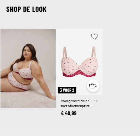
SHOP DE LOOK
3 VOOR 2
Voorgevormde bh
met bloemenprint en
kanten details
€ 49,99