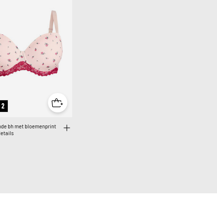
 2
de bh met bloemenprint
etails