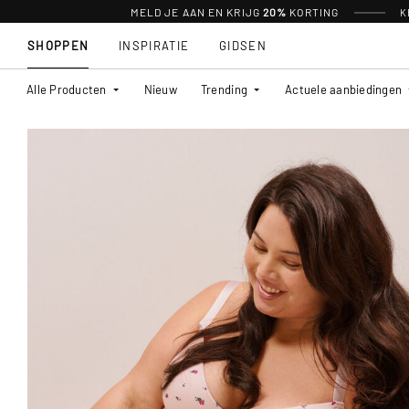
MELD JE AAN EN KRIJG
20%
KORTING
K
SHOPPEN
INSPIRATIE
GIDSEN
Alle Producten
Nieuw
Trending
Actuele aanbiedingen