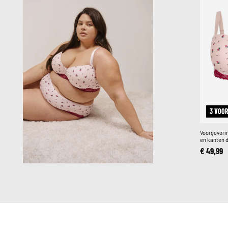
3 VOOR
Voorgevorm
en kanten d
€ 49,99