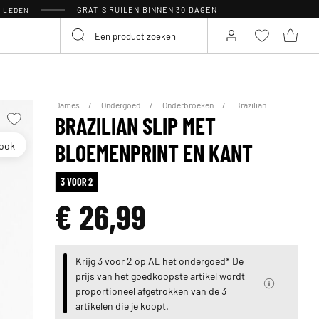
GRATIS RUILEN BINNEN 30 DAGEN
R LEDEN
Dames
Ondergoed
Onderbroeken
Brazilian
BRAZILIAN SLIP MET
look
BLOEMENPRINT EN KANT
3 VOOR 2
€ 26,99
Krijg 3 voor 2 op AL het ondergoed* De
prijs van het goedkoopste artikel wordt
proportioneel afgetrokken van de 3
artikelen die je koopt.