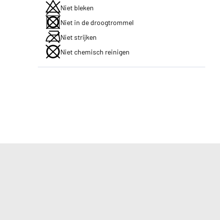
Niet bleken
Niet in de droogtrommel
Niet strijken
Niet chemisch reinigen