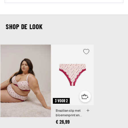
SHOP DE LOOK
3 VOOR 2
Brazilian slip met
bloemenprint en
kant
€ 26,99