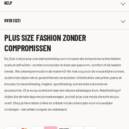
HELP
OVER ZIZZI
PLUS SIZE FASHION ZONDER
COMPROMISSEN
Bij Zizzi vind je plus size dameskleding voor vrouwen die zich precies willen kleden
zoals ze zelf willen – zonder concessies te doen aan pasvorm, comfort of de laatste
trends. We ontwerpen mode in de maten 40-64 met oog voor de vrouwelijke vormen,
zodat onze stijlen net zo goed zitten als ze eruitzien. Ontdek alles van jurken, jeans en
blouses tot zwemkleding, lingerie, sportkleding, extra brede schoenen en
accessoires. Of je nu op zoek bent naar een nieuwe alledaagse look, feestkleding of
stijlen die de hele dag met je meebewegen, je vindt plus size mode die echt als jou
voelt. Shop je favorieten online en ontdek mode ontworpen voor vrouwelijke
rondingen – niet alleen volgens de standaard.