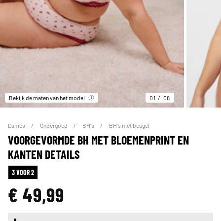
Bekijk de maten van het model
01
08
Dames
Ondergoed
BH's
BH's met beugel
VOORGEVORMDE BH MET BLOEMENPRINT EN
KANTEN DETAILS
3 VOOR 2
€ 49,99