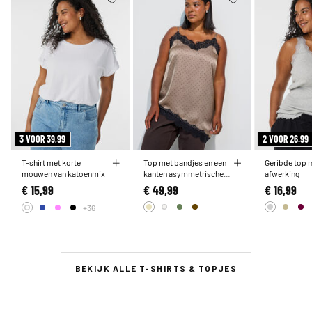
3 VOOR 39,99
2 VOOR 26.99
T-shirt met korte
Top met bandjes en een
Geribde top 
mouwen van katoenmix
kanten asymmetrische
afwerking
zoom
€ 15,99
€ 49,99
€ 16,99
+36
BEKIJK ALLE T-SHIRTS & TOPJES