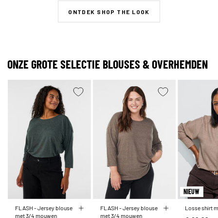
ONTDEK SHOP THE LOOK
ONZE GROTE SELECTIE BLOUSES & OVERHEMDEN
NIEUW
FLASH - Jersey blouse
FLASH - Jersey blouse
Losse shirt m
met 3/4 mouwen
met 3/4 mouwen