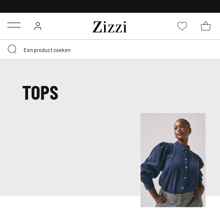
KRIJG BEZORGING VOOR 0,95€*
Menu
TOPS