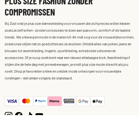
PLUS SIZE FASHION ZONDER
COMPROMISSEN
Bij Zizzi vind je plus size dameskleding voor vrouwen die zich precies willen kleden
zoals ze zelf willen – zonder concessies te doen aan pasvorm, comfort of de laatste
trends. We ontwerpen mode in de maten 40-64 met oog voor de vrouwelijke vormen,
zodat onze stijlen net zo goed zitten als ze eruitzien. Ontdek alles van jurken, jeans en
blouses tot zwemkleding, lingerie, sportkleding, extra brede schoenen en
accessoires. Of je nu op zoek bent naar een nieuwe alledaagse look, feestkleding of
stijlen die de hele dag met je meebewegen, je vindt plus size mode die echt als jou
voelt. Shop je favorieten online en ontdek mode ontworpen voor vrouwelijke
rondingen – niet alleen volgens de standaard.
Privacy Statement
Algemene voorwaarden
Cookies
Sitemap