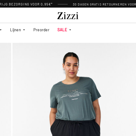
RIJG BEZORGING VOOR 0,95€*
30 DAGEN GRATIS RETOURNEREN VOO
Lijnen
Preorder
SALE