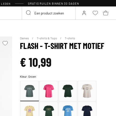
GRATIS RUILEN BINNEN 30 DAGEN
R LEDEN
Dames
T-shirts & Tops
T-shirts
FLASH - T-SHIRT MET MOTIEF
€ 10,99
Kleur:
Groen