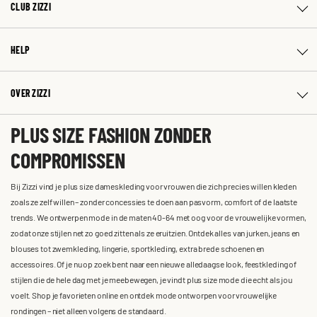
CLUB ZIZZI
HELP
OVER ZIZZI
PLUS SIZE FASHION ZONDER
COMPROMISSEN
Bij Zizzi vind je plus size dameskleding voor vrouwen die zich precies willen kleden
zoals ze zelf willen – zonder concessies te doen aan pasvorm, comfort of de laatste
trends. We ontwerpen mode in de maten 40-64 met oog voor de vrouwelijke vormen,
zodat onze stijlen net zo goed zitten als ze eruitzien. Ontdek alles van jurken, jeans en
blouses tot zwemkleding, lingerie, sportkleding, extra brede schoenen en
accessoires. Of je nu op zoek bent naar een nieuwe alledaagse look, feestkleding of
stijlen die de hele dag met je meebewegen, je vindt plus size mode die echt als jou
voelt. Shop je favorieten online en ontdek mode ontworpen voor vrouwelijke
rondingen – niet alleen volgens de standaard.