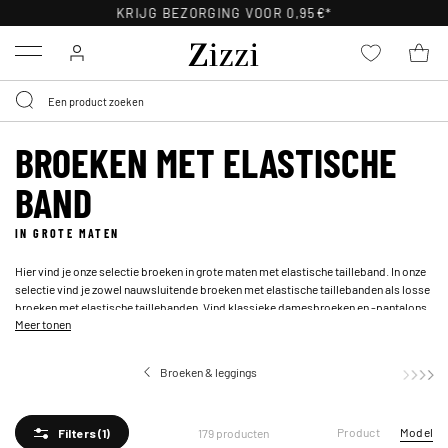
KRIJG BEZORGING VOOR 0,95€*
Menu
BROEKEN MET ELASTISCHE
BAND
IN GROTE MATEN
Hier vind je onze selectie broeken in grote maten met elastische tailleband. In onze
selectie vind je zowel nauwsluitende broeken met elastische taillebanden als losse
broeken met elastische taillebanden. Vind
klassieke damesbroeken
en -pantalons
Meer tonen
in verschillende kleuren, vormen en lengtes, zodat je de perfecte broek met elastiek
kunt vinden die bij jouw smaak past.
Broeken & leggings
B
Product
Model
179 producten
Filters
(1)