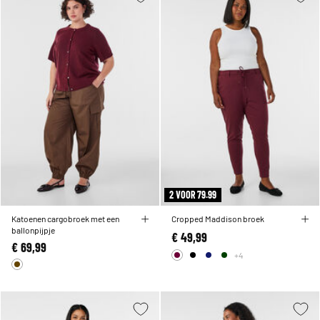
2 VOOR 79.99
Katoenen cargobroek met een
Cropped Maddison broek
ballonpijpje
€ 49,99
€ 69,99
+4