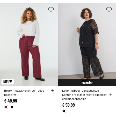
NIEUW
order
Pre
Broek met zakken en een losse
Levering begin van augustus
pasvorm
Kanten broek met rechte pijpen en
een binnenbroekje
€ 49,99
€ 59,99