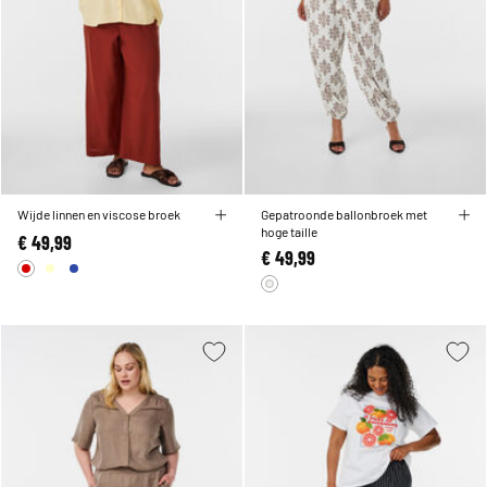
Wijde linnen en viscose broek
Gepatroonde ballonbroek met
hoge taille
€ 49,99
€ 49,99