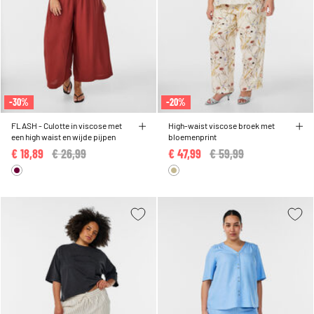
-30%
-20%
FLASH - Culotte in viscose met
High-waist viscose broek met
een high waist en wijde pijpen
bloemenprint
€ 18,89
Price reduced from
€ 26,99
to
€ 47,99
Price reduced from
€ 59,99
to