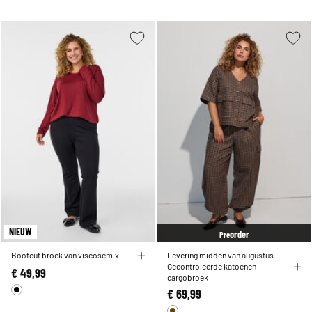
NIEUW
order
Pre
Bootcut broek van viscosemix
Levering midden van augustus
Gecontroleerde katoenen
€ 49,99
cargobroek
€ 69,99