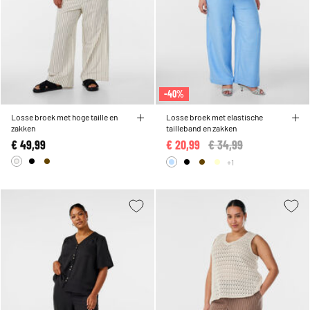
-40%
Losse broek met hoge taille en
Losse broek met elastische
zakken
tailleband en zakken
€ 49,99
€ 20,99
Price reduced from
€ 34,99
to
+1