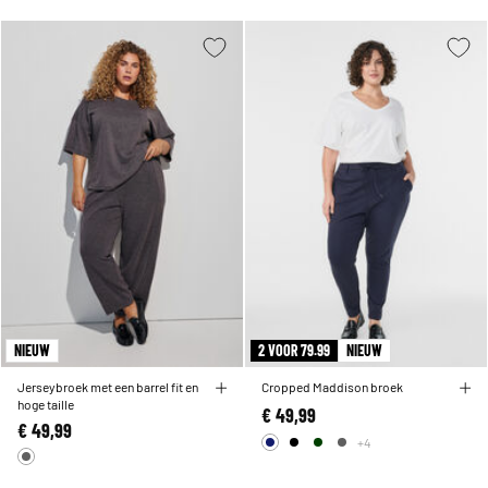
NIEUW
2 VOOR 79.99
NIEUW
Jerseybroek met een barrel fit en
Cropped Maddison broek
hoge taille
€ 49,99
€ 49,99
+4