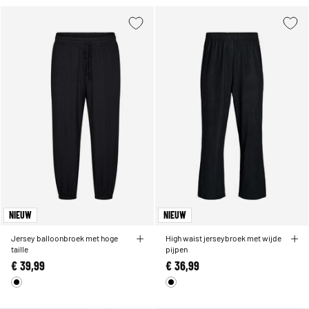
NIEUW
NIEUW
Jersey balloonbroek met hoge
High waist jerseybroek met wijde
taille
pijpen
€ 39,99
€ 36,99