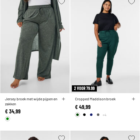
2 VOOR 79.99
Jersey broek met wijde pijpen en
Cropped Maddison broek
zakken
€ 49,99
€ 34,99
+4