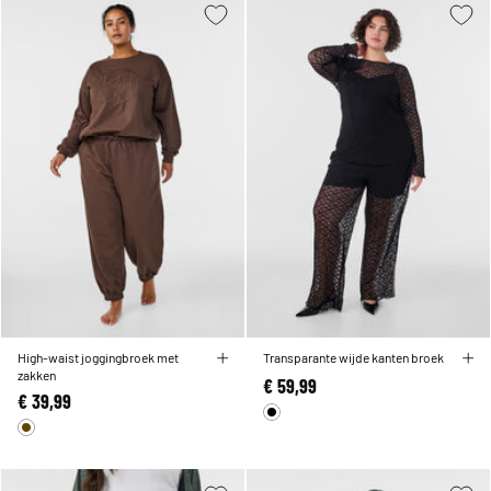
High-waist joggingbroek met
Transparante wijde kanten broek
zakken
€ 59,99
€ 39,99