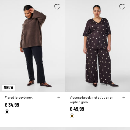
NIEUW
Flared jerseybroek
Viscose broek met stippen en
wijde pijpen
€ 34,99
€ 49,99