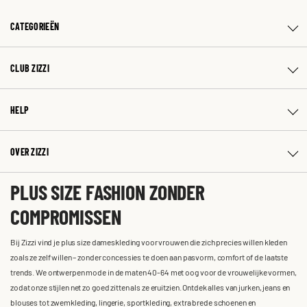
CATEGORIEËN
CLUB ZIZZI
HELP
OVER ZIZZI
PLUS SIZE FASHION ZONDER
COMPROMISSEN
Bij Zizzi vind je plus size dameskleding voor vrouwen die zich precies willen kleden
zoals ze zelf willen – zonder concessies te doen aan pasvorm, comfort of de laatste
trends. We ontwerpen mode in de maten 40-64 met oog voor de vrouwelijke vormen,
zodat onze stijlen net zo goed zitten als ze eruitzien. Ontdek alles van jurken, jeans en
blouses tot zwemkleding, lingerie, sportkleding, extra brede schoenen en