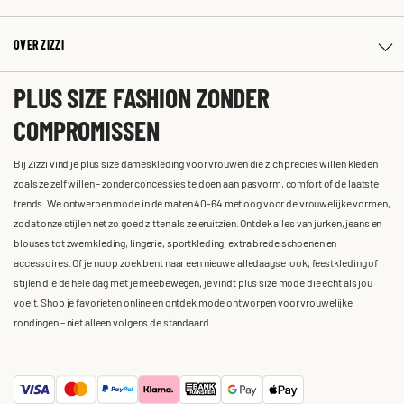
OVER ZIZZI
PLUS SIZE FASHION ZONDER
COMPROMISSEN
Bij Zizzi vind je plus size dameskleding voor vrouwen die zich precies willen kleden
zoals ze zelf willen – zonder concessies te doen aan pasvorm, comfort of de laatste
trends. We ontwerpen mode in de maten 40-64 met oog voor de vrouwelijke vormen,
zodat onze stijlen net zo goed zitten als ze eruitzien. Ontdek alles van jurken, jeans en
blouses tot zwemkleding, lingerie, sportkleding, extra brede schoenen en
accessoires. Of je nu op zoek bent naar een nieuwe alledaagse look, feestkleding of
stijlen die de hele dag met je meebewegen, je vindt plus size mode die echt als jou
voelt. Shop je favorieten online en ontdek mode ontworpen voor vrouwelijke
rondingen – niet alleen volgens de standaard.