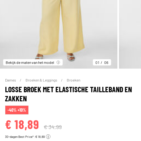
Bekijk de maten van het model
01
06
Dames
Broeken & Leggings
Broeken
LOSSE BROEK MET ELASTISCHE TAILLEBAND EN
ZAKKEN
-40% +10%
€ 18,89
€ 34,99
30-dagen Best Price*: € 18,89