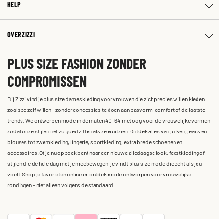
HELP
OVER ZIZZI
PLUS SIZE FASHION ZONDER
COMPROMISSEN
Bij Zizzi vind je plus size dameskleding voor vrouwen die zich precies willen kleden
zoals ze zelf willen – zonder concessies te doen aan pasvorm, comfort of de laatste
trends. We ontwerpen mode in de maten 40-64 met oog voor de vrouwelijke vormen,
zodat onze stijlen net zo goed zitten als ze eruitzien. Ontdek alles van jurken, jeans en
blouses tot zwemkleding, lingerie, sportkleding, extra brede schoenen en
accessoires. Of je nu op zoek bent naar een nieuwe alledaagse look, feestkleding of
stijlen die de hele dag met je meebewegen, je vindt plus size mode die echt als jou
voelt. Shop je favorieten online en ontdek mode ontworpen voor vrouwelijke
rondingen – niet alleen volgens de standaard.