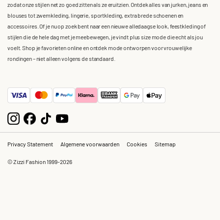
zodat onze stijlen net zo goed zitten als ze eruitzien. Ontdek alles van jurken, jeans en
blouses tot zwemkleding, lingerie, sportkleding, extra brede schoenen en
accessoires. Of je nu op zoek bent naar een nieuwe alledaagse look, feestkleding of
stijlen die de hele dag met je meebewegen, je vindt plus size mode die echt als jou
voelt. Shop je favorieten online en ontdek mode ontworpen voor vrouwelijke
rondingen – niet alleen volgens de standaard.
Privacy Statement
Algemene voorwaarden
Cookies
Sitemap
© Zizzi Fashion 1999-2026