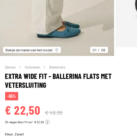
Bekijk de maten van het model
01
06
Dames
Schoenen
Ballerina's
EXTRA WIDE FIT - BALLERINA FLATS MET
VETERSLUITING
-55%
€ 22,50
€ 49,99
30-dagen Best Price*: € 22,50
Kleur:
Zwart