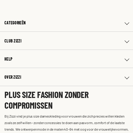
CATEGORIEËN
CLUB ZIZZI
HELP
OVER ZIZZI
PLUS SIZE FASHION ZONDER
COMPROMISSEN
Bij Zizzi vind je plus size dameskleding voor vrouwen die zich precies willen kleden
zoals ze zelf willen – zonder concessies te doen aan pasvorm, comfort of de laatste
trends. We ontwerpen mode in de maten 40-64 met oog voor de vrouwelijke vormen,