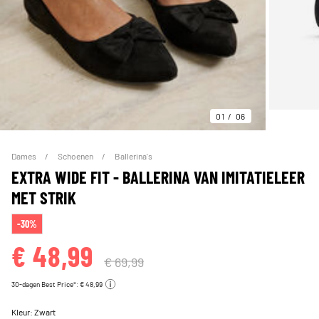
01
06
Dames
Schoenen
Ballerina's
EXTRA WIDE FIT - BALLERINA VAN IMITATIELEER
MET STRIK
-30%
€ 48,99
€ 69,99
30-dagen Best Price*: € 48,99
Kleur:
Zwart