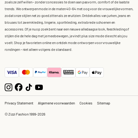
zoals ze zelf willen – zonder concessies te doen aan pasvorm, comfort of de laatste
trends. We ontwerpen mode in de maten 40-64 met oog voor de vrouwelijke vormen,
zodat onze stijlen net zo goed zitten als ze eruitzien. Ontdek alles van jurken, jeans en
blouses tot zwemkleding, lingerie, sportkleding, extra brede schoenen en
accessoires. Of je nu op zoek bent naar een nieuwe alledaagse look, feestkleding of
stijlen die de hele dag met je meebewegen, je vindt plus size mode die echt als jou
voelt. Shop je favorieten online en ontdek mode ontworpen voor vrouwelijke
rondingen – niet alleen volgens de standaard.
Privacy Statement
Algemene voorwaarden
Cookies
Sitemap
© Zizzi Fashion 1999-2026