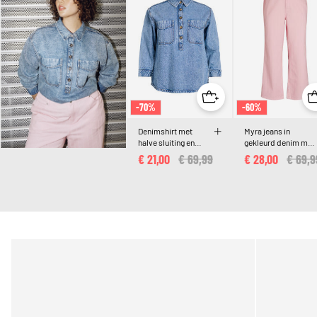
-70%
-60%
Denimshirt met
Myra jeans in
halve sluiting en
gekleurd denim met
borstzakken
wide fit en een
€ 21,00
Price reduced from
€ 69,99
to
€ 28,00
Price 
€ 69,9
gestructureerd
patroon