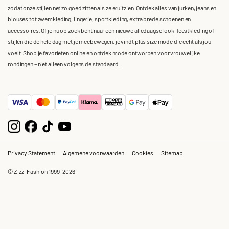
zodat onze stijlen net zo goed zitten als ze eruitzien. Ontdek alles van jurken, jeans en
blouses tot zwemkleding, lingerie, sportkleding, extra brede schoenen en
accessoires. Of je nu op zoek bent naar een nieuwe alledaagse look, feestkleding of
stijlen die de hele dag met je meebewegen, je vindt plus size mode die echt als jou
voelt. Shop je favorieten online en ontdek mode ontworpen voor vrouwelijke
rondingen – niet alleen volgens de standaard.
Privacy Statement
Algemene voorwaarden
Cookies
Sitemap
© Zizzi Fashion 1999-2026