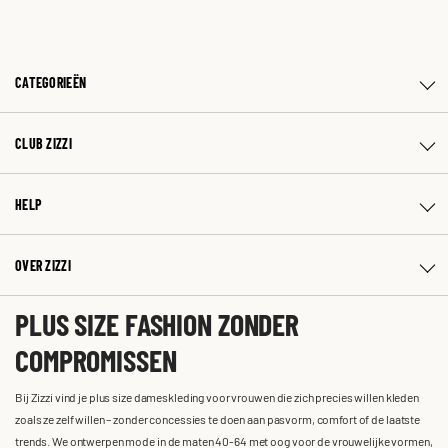
CATEGORIEËN
CLUB ZIZZI
HELP
OVER ZIZZI
PLUS SIZE FASHION ZONDER
COMPROMISSEN
Bij Zizzi vind je plus size dameskleding voor vrouwen die zich precies willen kleden
zoals ze zelf willen – zonder concessies te doen aan pasvorm, comfort of de laatste
trends. We ontwerpen mode in de maten 40-64 met oog voor de vrouwelijke vormen,