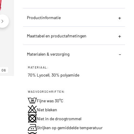
Productinformatie
Maattabel en productafmetingen
Materialen & verzorging
MATERIAAL:
06
06
06
70% Lyocell, 30% polyamide
WASVOORSCHRIFTEN:
Fijne was 30°C
Niet bleken
Niet in de droogtrommel
Strijken op gemiddelde temperatuur