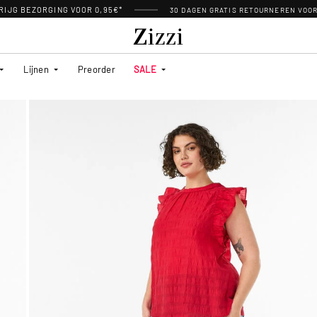
RIJG BEZORGING VOOR 0,95€*
30 DAGEN GRATIS RETOURNEREN VOO
Lijnen
Preorder
SALE