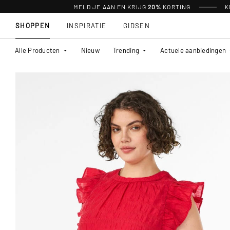
MELD JE AAN EN KRIJG
20%
KORTING
K
SHOPPEN
INSPIRATIE
GIDSEN
Alle Producten
Nieuw
Trending
Actuele aanbiedingen