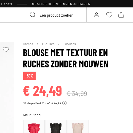
GRATIS RUILEN BINNEN 30 DAGEN
R LEDEN
Dames
Blouses
Blouses
BLOUSE MET TEXTUUR EN
RUCHES ZONDER MOUWEN
-30%
€ 24,49
€ 34,99
30-dagen Best Price*: € 24,49
Kleur:
Rood