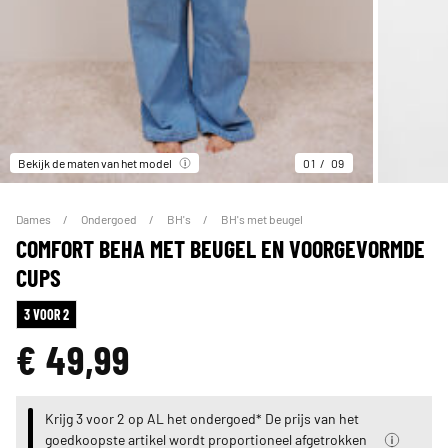
Bekijk de maten van het model
01
09
Dames
Ondergoed
BH's
BH's met beugel
COMFORT BEHA MET BEUGEL EN VOORGEVORMDE
CUPS
3 VOOR 2
€ 49,99
Krijg 3 voor 2 op AL het ondergoed* De prijs van het
goedkoopste artikel wordt proportioneel afgetrokken