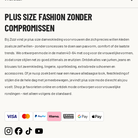
PLUS SIZE FASHION ZONDER
COMPROMISSEN
Bij Zizzi vind je plus size dameskleding voor vrouwen die zich precies willen kleden
zoals ze zelf willen – zonder concessies te doen aan pasvorm, comfort of de laatste
trends. We ontwerpen mode in de maten 40-64 met oog voor de vrouwelijke vormen,
zodat onze stijlen net zo goed zitten als ze eruitzien. Ontdek alles van jurken, jeans en
blouses tot zwemkleding, lingerie, sportkleding, extra brede schoenen en
accessoires. Of je nu op zoek bent naar een nieuwe alledaagse look, feestkleding of
stijlen die de hele dag met je meebewegen, je vindt plus size mode die echt als jou
voelt. Shop je favorieten online en ontdek mode ontworpen voor vrouwelijke
rondingen – niet alleen volgens de standaard.