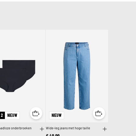
 2
NIEUW
NIEUW
naadloze onderbroeken
Wide-leg jeans met hoge taille
€ 49,99