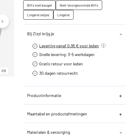
BH's met beugel
Niet-Voorgevormde BH's
Lingerie setjes
Lingerie
Bij Zizzi krijg je
Levering vanaf 0.95 € voor leden
Snelle levering: 3-5 werkdagen
Gratis retour voor leden
09
06
09
30 dagen retourrecht­
Productinformatie
Maattabel en productafmetingen
Materialen & verzorging