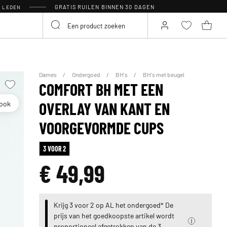
GRATIS RUILEN BINNEN 30 DAGEN
R LEDEN
Dames
Ondergoed
BH's
BH's met beugel
COMFORT BH MET EEN
look
OVERLAY VAN KANT EN
VOORGEVORMDE CUPS
3 VOOR 2
€ 49,99
Krijg 3 voor 2 op AL het ondergoed* De
prijs van het goedkoopste artikel wordt
proportioneel afgetrokken van de 3