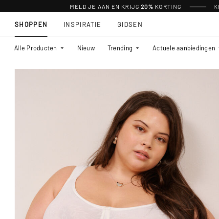
MELD JE AAN EN KRIJG
20%
KORTING
K
SHOPPEN
INSPIRATIE
GIDSEN
Alle Producten
Nieuw
Trending
Actuele aanbiedingen