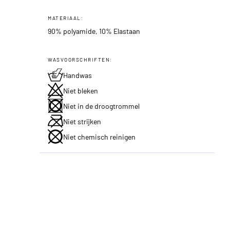
MATERIAAL:
90% polyamide, 10% Elastaan
WASVOORSCHRIFTEN:
Handwas
Niet bleken
Niet in de droogtrommel
Niet strijken
Niet chemisch reinigen