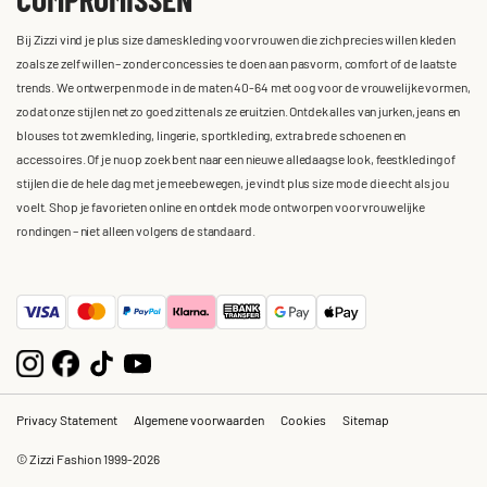
Bij Zizzi vind je plus size dameskleding voor vrouwen die zich precies willen kleden
zoals ze zelf willen – zonder concessies te doen aan pasvorm, comfort of de laatste
trends. We ontwerpen mode in de maten 40-64 met oog voor de vrouwelijke vormen,
zodat onze stijlen net zo goed zitten als ze eruitzien. Ontdek alles van jurken, jeans en
blouses tot zwemkleding, lingerie, sportkleding, extra brede schoenen en
accessoires. Of je nu op zoek bent naar een nieuwe alledaagse look, feestkleding of
stijlen die de hele dag met je meebewegen, je vindt plus size mode die echt als jou
voelt. Shop je favorieten online en ontdek mode ontworpen voor vrouwelijke
rondingen – niet alleen volgens de standaard.
Privacy Statement
Algemene voorwaarden
Cookies
Sitemap
© Zizzi Fashion 1999-2026