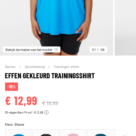
Bekijk de maten van het model
01
06
Dames
Sportkleding
Trainingst-shirts
EFFEN GEKLEURD TRAININGSSHIRT
-35%
€ 12,99
€ 19,99
30-dagen Best Price*: € 12,99
Kleur:
Blauw