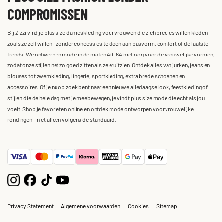
COMPROMISSEN
Bij Zizzi vind je plus size dameskleding voor vrouwen die zich precies willen kleden
zoals ze zelf willen – zonder concessies te doen aan pasvorm, comfort of de laatste
trends. We ontwerpen mode in de maten 40-64 met oog voor de vrouwelijke vormen,
zodat onze stijlen net zo goed zitten als ze eruitzien. Ontdek alles van jurken, jeans en
blouses tot zwemkleding, lingerie, sportkleding, extra brede schoenen en
accessoires. Of je nu op zoek bent naar een nieuwe alledaagse look, feestkleding of
stijlen die de hele dag met je meebewegen, je vindt plus size mode die echt als jou
voelt. Shop je favorieten online en ontdek mode ontworpen voor vrouwelijke
rondingen – niet alleen volgens de standaard.
Privacy Statement
Algemene voorwaarden
Cookies
Sitemap