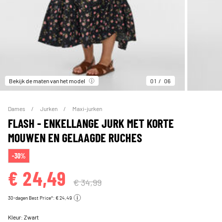
Bekijk de maten van het model
01
06
Dames
Jurken
Maxi-jurken
FLASH - ENKELLANGE JURK MET KORTE
MOUWEN EN GELAAGDE RUCHES
-30%
€ 24,49
€ 34,99
30-dagen Best Price*: € 24,49
Kleur:
Zwart